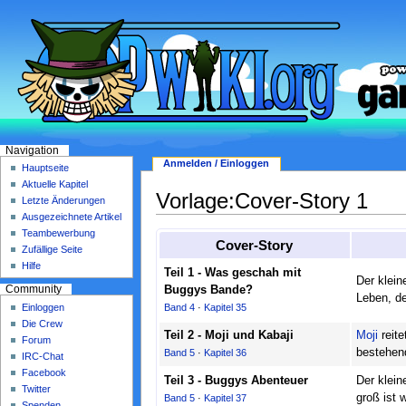
Navigation
Anmelden / Einloggen
Hauptseite
Aktuelle Kapitel
Vorlage:Cover-Story 1
Letzte Änderungen
Ausgezeichnete Artikel
Teambewerbung
Cover-Story
Zufällige Seite
Hilfe
Teil 1 - Was geschah mit
Der klei
Buggys Bande?
Community
Leben, de
Band 4
·
Kapitel 35
Einloggen
Die Crew
Teil 2 - Moji und Kabaji
Moji
reite
Forum
bestehen
Band 5
·
Kapitel 36
IRC-Chat
Facebook
Teil 3 - Buggys Abenteuer
Der klein
Twitter
groß ist 
Band 5
·
Kapitel 37
Spenden