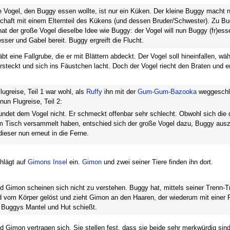
e Vogel, den Buggy essen wollte, ist nur ein Küken. Der kleine Buggy macht 
chaft mit einem Elternteil des Kükens (und dessen Bruder/Schwester). Zu B
at der große Vogel dieselbe Idee wie Buggy: der Vogel will nun Buggy (fr)ess
ser und Gabel bereit. Buggy ergreift die Flucht.
bt eine Fallgrube, die er mit Blättern abdeckt. Der Vogel soll hineinfallen, wä
steckt und sich ins Fäustchen lacht. Doch der Vogel riecht den Braten und en
ugreise, Teil 1 war wohl, als
Ruffy
ihn mit der
Gum-Gum-Bazooka
weggeschle
nun Flugreise, Teil 2:
det dem Vogel nicht. Er schmeckt offenbar sehr schlecht. Obwohl sich die 
am Tisch versammelt haben, entschied sich der große Vogel dazu, Buggy aus
 dieser nun erneut in die Ferne.
hlägt auf
Gimons Insel
ein.
Gimon
und zwei seiner Tiere finden ihn dort.
 Gimon scheinen sich nicht zu verstehen. Buggy hat, mittels seiner Trenn-Tr
 vom Körper gelöst und zieht Gimon an den Haaren, der wiederum mit einer P
 Buggys Mantel und Hut schießt.
 Gimon vertragen sich. Sie stellen fest, dass sie beide sehr merkwürdig sin