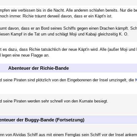
pfen wie verbissen bis in die Nacht. Alle anderen schlafen bereits. Nur die b
och immer. Richie träumt derweil davon, dass er ein Käpt'n ist.
äumt davon, dass er an Bord seines Schiffs gegen einen Drachen kämpft. Sc
diesen Kampf in die Tat um und schlägt Moji und Kabaji gleichzeitig K. O.
es dazu, dass Richie tatsächlich der neue Käpt'n wird. Alle (außer Moji und 
d legen eine neue Flagge an.
Abenteuer der Richie-Bande
d seine Piraten sind plötzlich von den Eingeborenen der Insel umzingelt, die
d seine Piraten werden sehr schnell von den Kumate besiegt.
nteuer der Buggy-Bande (Fortsetzung)
n von Alvidas Schiff aus mit einem Fernglas sein Schiff vor der Insel anker