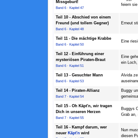
Missgeburt!
feiern s
Band 6
·
Kapitel 47
Teil 10 - Abschied von einem
Freund (und tollem Gegner)
Erneut st
Band 6
·
Kapitel 48
Teil 11 - Die mächtige Krabbe
Eine ries
Band 6
·
Kapitel 50
Teil 12 - Einführung einer
Eine gehe
mysteriösen Piraten-Braut
ein Loch,
Band 6
·
Kapitel 51
Teil 13 - Gesuchter Mann
Alvida ze
auseinand
Band 6
·
Kapitel 53
Teil 14 - Piraten-Allianz
Buggy un
gemeinsa
Band 7
·
Kapitel 54
Teil 15 - Oh Käpt'n, wir tragen
Buggys Cr
Dich in unseren Herzen
Grab an, 
Band 7
·
Kapitel 55
Teil 16 - Kampf darum, wer
Nun muss 
neuer
Käpt'n
wird
diesen P