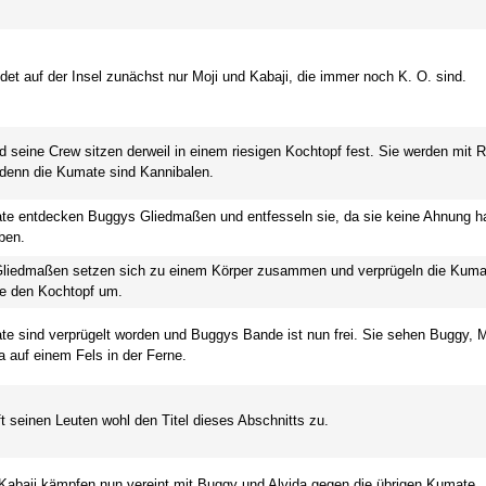
det auf der Insel zunächst nur Moji und Kabaji, die immer noch K. O. sind.
d seine Crew sitzen derweil in einem riesigen Kochtopf fest. Sie werden mit 
denn die Kumate sind Kannibalen.
te entdecken Buggys Gliedmaßen und entfesseln sie, da sie keine Ahnung h
ben.
liedmaßen setzen sich zu einem Körper zusammen und verprügeln die Kuma
ie den Kochtopf um.
e sind verprügelt worden und Buggys Bande ist nun frei. Sie sehen Buggy, Mo
a auf einem Fels in der Ferne.
t seinen Leuten wohl den Titel dieses Abschnitts zu.
Kabaji kämpfen nun vereint mit Buggy und Alvida gegen die übrigen Kumate.