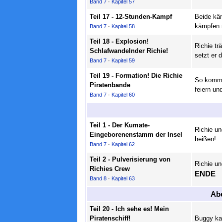
Band 7
·
Kapitel 57
Teil 17 - 12-Stunden-Kampf
Beide käm
kämpfen n
Band 7
·
Kapitel 58
Teil 18 - Explosion!
Richie tr
Schlafwandelnder Richie!
setzt er 
Band 7
·
Kapitel 59
Teil 19 - Formation! Die Richie
So kommt 
Piratenbande
feiern un
Band 7
·
Kapitel 60
Teil 1 - Der Kumate-
Richie un
Eingeborenenstamm der Insel
heißen!
Band 7
·
Kapitel 62
Teil 2 - Pulverisierung von
Richie un
Richies Crew
ENDE
Band 8
·
Kapitel 63
Abe
Teil 20 - Ich sehe es! Mein
Piratenschiff!
Buggy kan