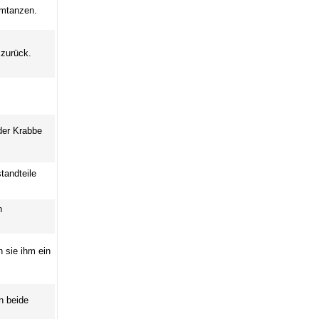
umtanzen.
 zurück.
der Krabbe
tandteile
n
 sie ihm ein
n beide