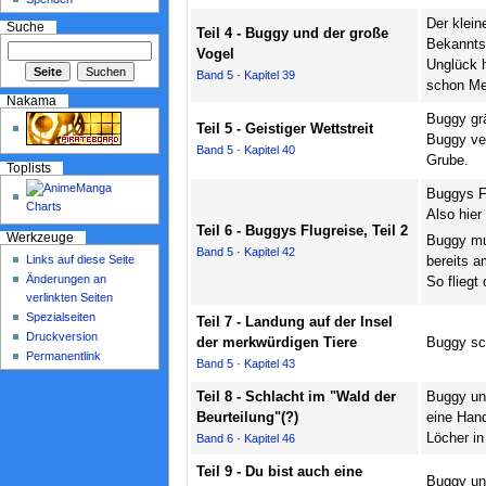
Der klein
Suche
Teil 4 - Buggy und der große
Bekannts
Vogel
Unglück h
Band 5
·
Kapitel 39
schon Mes
Nakama
Buggy grä
Teil 5 - Geistiger Wettstreit
Buggy ver
Band 5
·
Kapitel 40
Grube.
Toplists
Buggys Fl
Also hier 
Teil 6 - Buggys Flugreise, Teil 2
Werkzeuge
Buggy mun
Band 5
·
Kapitel 42
Links auf diese Seite
bereits 
Änderungen an
So fliegt
verlinkten Seiten
Spezialseiten
Teil 7 - Landung auf der Insel
Druckversion
der merkwürdigen Tiere
Buggy sc
Permanentlink
Band 5
·
Kapitel 43
Teil 8 - Schlacht im "Wald der
Buggy und
Beurteilung"(?)
eine Hand
Löcher in
Band 6
·
Kapitel 46
Teil 9 - Du bist auch eine
Buggy und