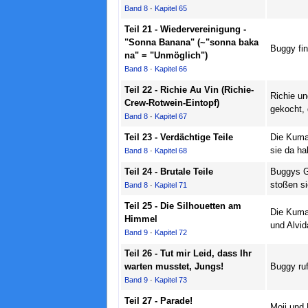
Band 8
·
Kapitel 65
Teil 21 - Wiedervereinigung -
"Sonna Banana" (~"sonna baka
Buggy fin
na" = "Unmöglich")
Band 8
·
Kapitel 66
Teil 22 - Richie Au Vin (Richie-
Richie un
Crew-Rotwein-Eintopf)
gekocht, 
Band 8
·
Kapitel 67
Teil 23 - Verdächtige Teile
Die Kuma
sie da ha
Band 8
·
Kapitel 68
Teil 24 - Brutale Teile
Buggys G
stoßen s
Band 8
·
Kapitel 71
Teil 25 - Die Silhouetten am
Die Kumat
Himmel
und Alvid
Band 9
·
Kapitel 72
Teil 26 - Tut mir Leid, dass Ihr
warten musstet, Jungs!
Buggy ruf
Band 9
·
Kapitel 73
Teil 27 - Parade!
Moji und 