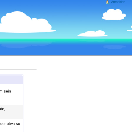
Anmelden
m sein
te,
 der etwa so