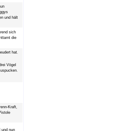
nun
uggys
en und hält
hrend sich
ttarnt die
udert hat.
drei Vögel
zuspucken.
enn-Kraft,
istole
d und nun