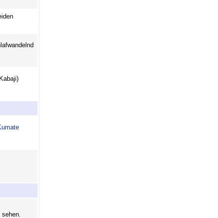
eiden
hlafwandelnd
Kabaji)
Kumate
n sehen.