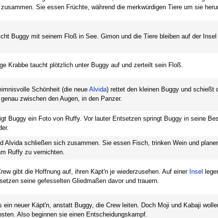
ie zusammen. Sie essen Früchte, während die merkwürdigen Tiere um sie her
icht Buggy mit seinem Floß in See. Gimon und die Tiere bleiben auf der Insel
ige Krabbe taucht plötzlich unter Buggy auf und zerteilt sein Floß.
imnisvolle Schönheit (die neue
Alvida
) rettet den kleinen Buggy und schießt 
 genau zwischen den Augen, in den Panzer.
igt Buggy ein Foto von Ruffy. Vor lauter Entsetzen springt Buggy in seine Bes
er.
d Alvida schließen sich zusammen. Sie essen Fisch, trinken Wein und plane
m Ruffy zu vernichten.
ew gibt die Hoffnung auf, ihren Käpt'n je wiederzusehen. Auf einer
Insel
legen
setzen seine gefesselten Gliedmaßen davor und trauern.
ein neuer Käpt'n, anstatt Buggy, die Crew leiten. Doch Moji und Kabaji wolle
osten. Also beginnen sie einen Entscheidungskampf.