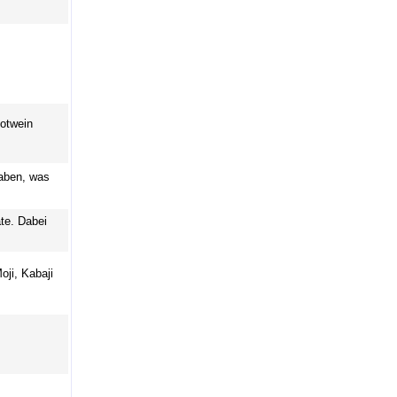
Rotwein
aben, was
te. Dabei
ji, Kabaji