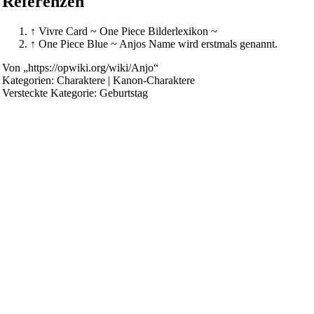
Referenzen
↑
Vivre Card ~ One Piece Bilderlexikon ~
↑
One Piece Blue
~ Anjos Name wird erstmals genannt.
Von „
https://opwiki.org/wiki/Anjo
“
Kategorien
:
Charaktere
|
Kanon-Charaktere
Versteckte Kategorie:
Geburtstag
Diese Seite wurde zuletzt am 14. Mai 2024 um 13:06 Uhr geände