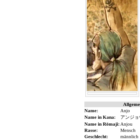
Allgeme
Name:
Anjo
Name in Kana:
アンジョ
Name in Rōmaji:
Anjou
rt.
Rasse
:
Mensch
Geschlecht:
männlich