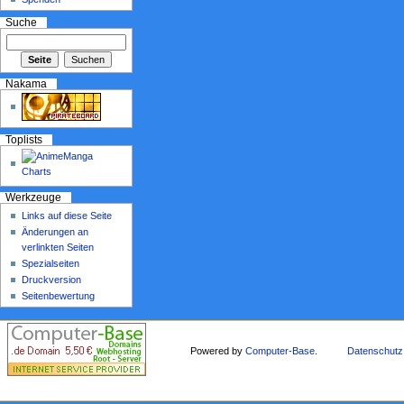
Suche
Nakama
Toplists
Werkzeuge
Links auf diese Seite
Änderungen an
verlinkten Seiten
Spezialseiten
Druckversion
Seitenbewertung
Powered by
Computer-Base
.
Datenschutz