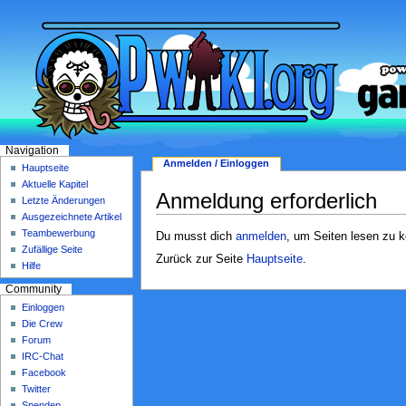
Navigation
Anmelden / Einloggen
Hauptseite
Aktuelle Kapitel
Anmeldung erforderlich
Letzte Änderungen
Ausgezeichnete Artikel
Teambewerbung
Du musst dich
anmelden
, um Seiten lesen zu 
Zufällige Seite
Zurück zur Seite
Hauptseite
.
Hilfe
Community
Einloggen
Die Crew
Forum
IRC-Chat
Facebook
Twitter
Spenden