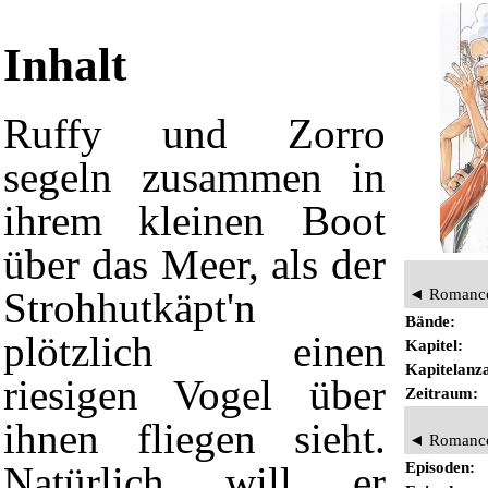
Inhalt
Ruffy
und
Zorro
segeln zusammen in
ihrem kleinen Boot
über das Meer, als der
◄
Romanc
Strohhutkäpt'n
Bände:
plötzlich einen
Kapitel:
Kapitelanza
riesigen Vogel über
Zeitraum:
ihnen fliegen sieht.
◄
Romanc
Episoden:
Natürlich will er