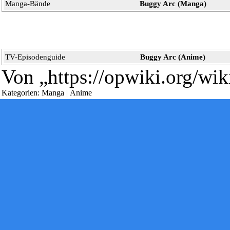
Manga-Bände
Buggy Arc (Manga)
Diese Seite wurde zuletzt am 5. Januar 2025 um 02:46 Uhr geän
Powered by
Computer-Base
.
Datenschutz-Optionen
TV-Episodenguide
Buggy Arc (Anime)
Von „
https://opwiki.org/w
Kategorien
:
Manga
|
Anime