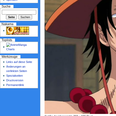
Suche
Nakama
Toplists
Werkzeuge
Links auf diese Seite
Änderungen an
verlinkten Seiten
Spezialseiten
Druckversion
Permanentlink