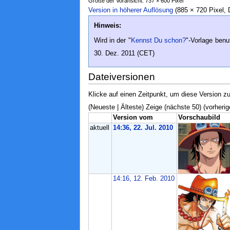
Größe der Voransicht: 737 × 600 Pixel
Version in höherer Auflösung
‎ (885 × 720 Pixel
Hinweis:
Wird in der "
Kennst Du schon?
"-Vorlage benu
30. Dez. 2011 (CET)
Dateiversionen
Klicke auf einen Zeitpunkt, um diese Version zu
(Neueste | Älteste) Zeige (nächste 50) (vorherig
Version vom
Vorschaubild
aktuell
14:36, 22. Jul. 2010
14:16, 12. Feb. 2010