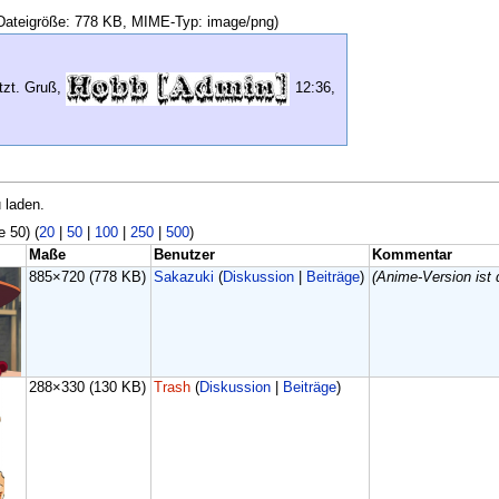
, Dateigröße: 778 KB, MIME-Typ: image/png)
tzt. Gruß,
12:36,
 laden.
e 50) (
20
|
50
|
100
|
250
|
500
)
Maße
Benutzer
Kommentar
885×720
(778 KB)
Sakazuki
(
Diskussion
|
Beiträge
)
(Anime-Version ist
288×330
(130 KB)
Trash
(
Diskussion
|
Beiträge
)