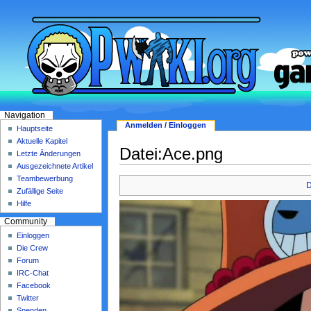
Navigation
Anmelden / Einloggen
Hauptseite
Aktuelle Kapitel
Datei:Ace.png
Letzte Änderungen
Ausgezeichnete Artikel
Teambewerbung
D
Zufällige Seite
Hilfe
Community
Einloggen
Die Crew
Forum
IRC-Chat
Facebook
Twitter
Spenden