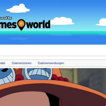
atei
Dateiversionen
Dateiverwendungen