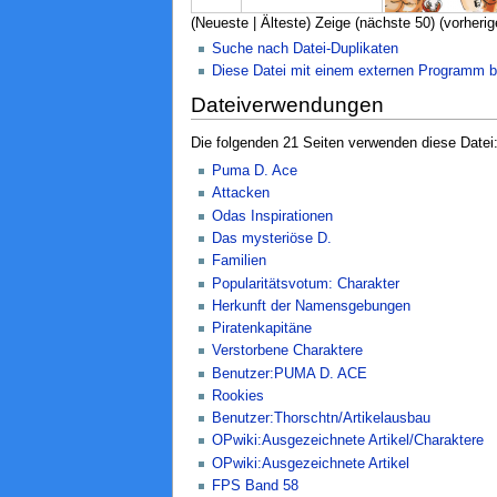
(Neueste | Älteste) Zeige (nächste 50) (vorherig
Suche nach Datei-Duplikaten
Diese Datei mit einem externen Programm b
Dateiverwendungen
Die folgenden 21 Seiten verwenden diese Datei
Puma D. Ace
Attacken
Odas Inspirationen
Das mysteriöse D.
Familien
Popularitätsvotum: Charakter
Herkunft der Namensgebungen
Piratenkapitäne
Verstorbene Charaktere
Benutzer:PUMA D. ACE
Rookies
Benutzer:Thorschtn/Artikelausbau
OPwiki:Ausgezeichnete Artikel/Charaktere
OPwiki:Ausgezeichnete Artikel
FPS Band 58