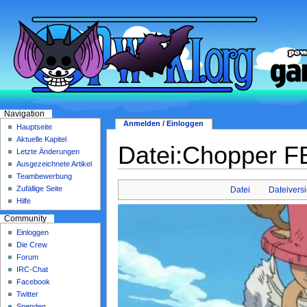
Navigation
Anmelden / Einloggen
Hauptseite
Aktuelle Kapitel
Datei:Chopper F
Letzte Änderungen
Ausgezeichnete Artikel
Teambewerbung
Zufällige Seite
Datei
Dateivers
Hilfe
Community
Einloggen
Die Crew
Forum
IRC-Chat
Facebook
Twitter
Spenden