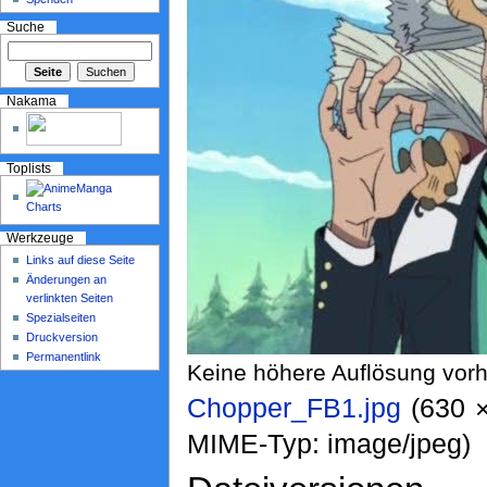
Suche
Nakama
Toplists
Werkzeuge
Links auf diese Seite
Änderungen an
verlinkten Seiten
Spezialseiten
Druckversion
Permanentlink
Keine höhere Auflösung vor
Chopper_FB1.jpg
‎ (630
MIME-Typ: image/jpeg)