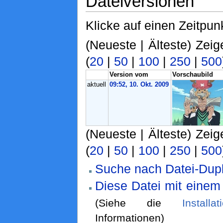
Dateiversionen
Klicke auf einen Zeitpun
(Neueste | Älteste) Zeig
(
20
|
50
|
100
|
250
|
500
Version vom
Vorschaubild
aktuell
09:52, 10. Okt. 2009
(Neueste | Älteste) Zeig
(
20
|
50
|
100
|
250
|
500
Suche nach Datei-Dupl
Diese Datei mit einem
(Siehe die
Installa
Informationen)