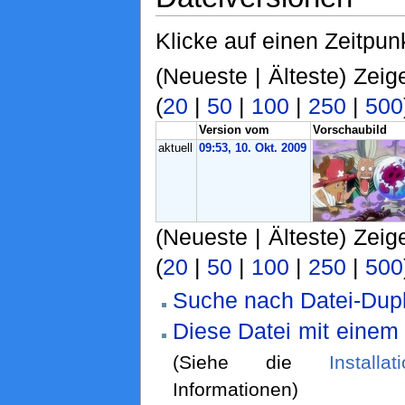
Klicke auf einen Zeitpun
(Neueste | Älteste) Zeig
(
20
|
50
|
100
|
250
|
500
Version vom
Vorschaubild
aktuell
09:53, 10. Okt. 2009
(Neueste | Älteste) Zeig
(
20
|
50
|
100
|
250
|
500
Suche nach Datei-Dupl
Diese Datei mit einem
(Siehe die
Installa
Informationen)