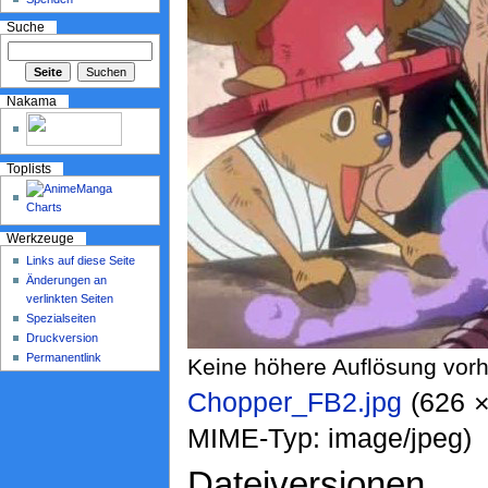
Suche
Nakama
Toplists
Werkzeuge
Links auf diese Seite
Änderungen an
verlinkten Seiten
Spezialseiten
Druckversion
Permanentlink
Keine höhere Auflösung vor
Chopper_FB2.jpg
‎ (626 
MIME-Typ: image/jpeg)
Dateiversionen