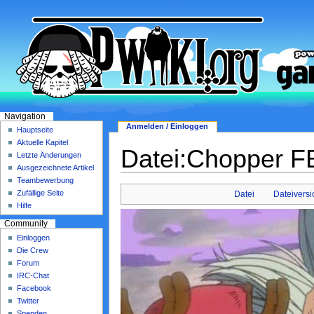
Navigation
Anmelden / Einloggen
Hauptseite
Aktuelle Kapitel
Datei:Chopper F
Letzte Änderungen
Ausgezeichnete Artikel
Teambewerbung
Zufällige Seite
Datei
Dateivers
Hilfe
Community
Einloggen
Die Crew
Forum
IRC-Chat
Facebook
Twitter
Spenden