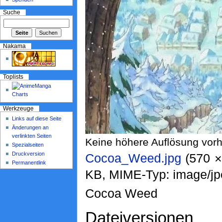
Suche
Nakama
Toplists
Werkzeuge
Links auf diese Seite
Änderungen an
verlinkten Seiten
Keine höhere Auflösung vor
Spezialseiten
Druckversion
Cocoa_Weed.jpg
‎ (570 
Permanentlink
KB, MIME-Typ: image/jp
Cocoa Weed
Dateiversionen