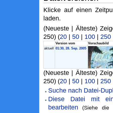
Klicke auf einen Zeitp
laden.
(Neueste | Älteste) Zei
250) (
20
|
50
|
100
|
250
Version vom
Vorschaubild
aktuell
01:30, 28. Sep. 2005
(Neueste | Älteste) Zei
250) (
20
|
50
|
100
|
250
Suche nach Datei-Dupl
Diese Datei mit ei
bearbeiten
(Siehe di