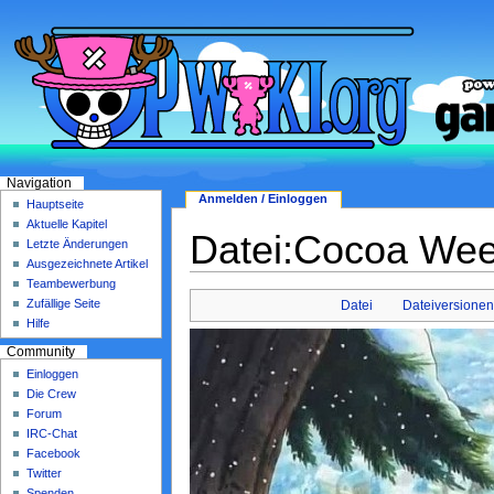
Navigation
Anmelden / Einloggen
Hauptseite
Aktuelle Kapitel
Datei:Cocoa Wee
Letzte Änderungen
Ausgezeichnete Artikel
Teambewerbung
Zufällige Seite
Datei
Dateiversione
Hilfe
Community
Einloggen
Die Crew
Forum
IRC-Chat
Facebook
Twitter
Spenden