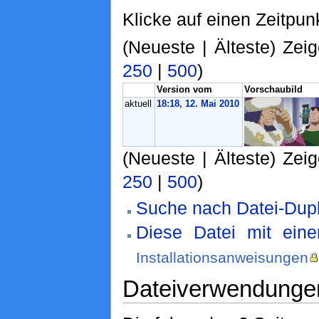
Klicke auf einen Zeitpun
(Neueste | Älteste) Zeig
250
|
500
)
Version vom
Vorschaubild
aktuell
18:18, 12. Mai 2010
(Neueste | Älteste) Zeig
250
|
500
)
Suche nach Datei-Dupl
Diese Datei mit ein
Installationsanweisungen
Dateiverwendunge