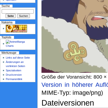
Suche
Nakama
Toplists
Werkzeuge
Links auf diese Seite
Änderungen an
verlinkten Seiten
Spezialseiten
Druckversion
Größe der Voransicht: 800 × 
Permanentlink
Version in höherer Auf
MIME-Typ: image/png)
Dateiversionen