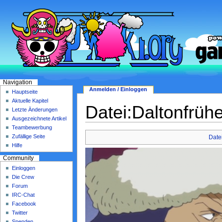
Navigation
Anmelden / Einloggen
Hauptseite
Aktuelle Kapitel
Datei:Daltonfrüh
Letzte Änderungen
Ausgezeichnete Artikel
Teambewerbung
Zufällige Seite
Date
Hilfe
Community
Einloggen
Die Crew
Forum
IRC-Chat
Facebook
Twitter
Spenden