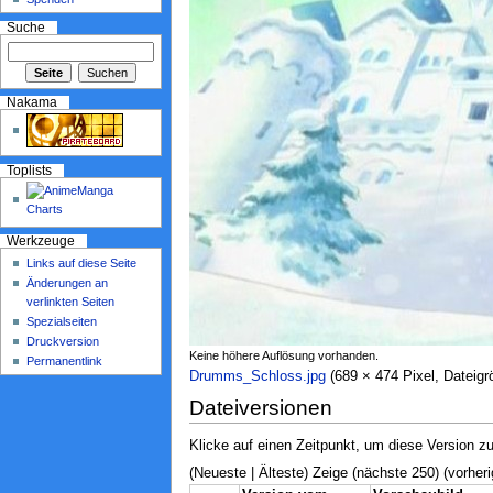
Suche
Nakama
Toplists
Werkzeuge
Links auf diese Seite
Änderungen an
verlinkten Seiten
Spezialseiten
Druckversion
Keine höhere Auflösung vorhanden.
Permanentlink
Drumms_Schloss.jpg
‎ (689 × 474 Pixel, Datei
Dateiversionen
Klicke auf einen Zeitpunkt, um diese Version zu
(Neueste | Älteste) Zeige (nächste 250) (vorheri