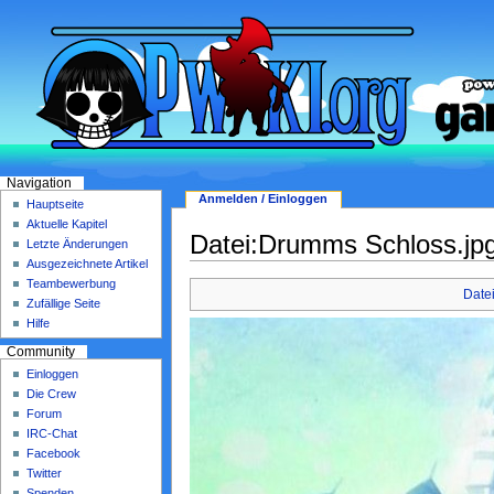
Navigation
Anmelden / Einloggen
Hauptseite
Aktuelle Kapitel
Datei:Drumms Schloss.jp
Letzte Änderungen
Ausgezeichnete Artikel
Teambewerbung
Date
Zufällige Seite
Hilfe
Community
Einloggen
Die Crew
Forum
IRC-Chat
Facebook
Twitter
Spenden