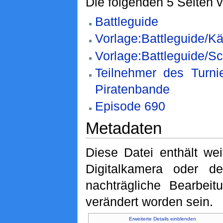
Die folgenden 5 Seiten 
Battleguide
Vorlage:Battleguide/K
Vorlage:Battleguide/Sc
Teilnehmer des Turni
Piratenbande
Episode 690
Metadaten
Diese Datei enthält wei
Digitalkamera oder 
nachträgliche Bearbeit
verändert worden sein.
Erweiterte Details einblenden