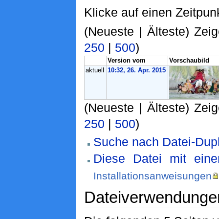
Klicke auf einen Zeitpun
(Neueste | Älteste) Zeig
250
|
500
)
Version vom
Vorschaubild
aktuell
10:32, 26. Apr. 2015
(Neueste | Älteste) Zeig
250
|
500
)
Suche nach Datei-Dupl
Diese Datei mit ein
Installationsanweisungen
Dateiverwendunge