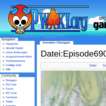
Navigation
Anmelden / Einloggen
Hauptseite
Aktuelle Kapitel
Datei:Episode690
Letzte Änderungen
Ausgezeichnete Artikel
Teambewerbung
Zufällige Seite
Datei
Da
Hilfe
Community
Einloggen
Die Crew
Forum
IRC-Chat
Facebook
Twitter
Spenden