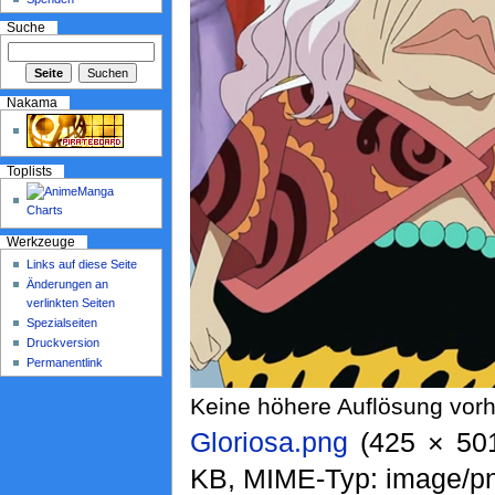
Suche
Nakama
Toplists
Werkzeuge
Links auf diese Seite
Änderungen an
verlinkten Seiten
Spezialseiten
Druckversion
Permanentlink
Keine höhere Auflösung vor
Gloriosa.png
‎ (425 × 50
KB, MIME-Typ: image/p