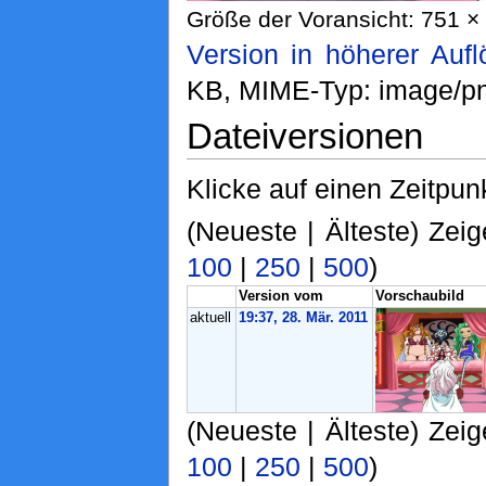
Größe der Voransicht: 751 × 
Version in höherer Auf
KB, MIME-Typ: image/p
Dateiversionen
Klicke auf einen Zeitpun
(Neueste | Älteste) Zeig
100
|
250
|
500
)
Version vom
Vorschaubild
aktuell
19:37, 28. Mär. 2011
(Neueste | Älteste) Zeig
100
|
250
|
500
)