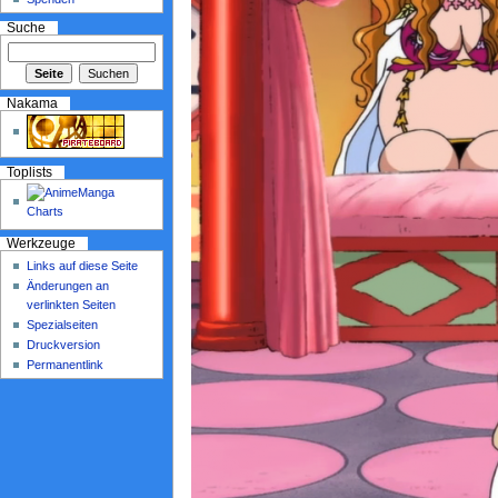
Suche
Nakama
Toplists
Werkzeuge
Links auf diese Seite
Änderungen an
verlinkten Seiten
Spezialseiten
Druckversion
Permanentlink