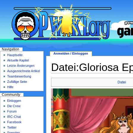
Navigation
Anmelden / Einloggen
Hauptseite
Aktuelle Kapitel
Datei:Gloriosa E
Letzte Änderungen
Ausgezeichnete Artikel
Teambewerbung
Zufällige Seite
Datei
Hilfe
Community
Einloggen
Die Crew
Forum
IRC-Chat
Facebook
Twitter
Spenden