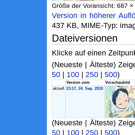
Größe der Voransicht: 687 × 
Version in höherer Aufl
437 KB, MIME-Typ: ima
Dateiversionen
Klicke auf einen Zeitpun
(Neueste | Älteste) Zeig
50
|
100
|
250
|
500
)
Version vom
Vorschaubild
aktuell
23:17, 24. Sep. 2010
(Neueste | Älteste) Zeig
50
|
100
|
250
|
500
)