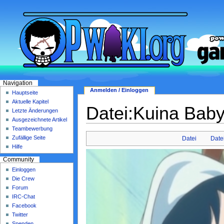
Navigation
Anmelden / Einloggen
Hauptseite
Aktuelle Kapitel
Datei:Kuina Baby
Letzte Änderungen
Ausgezeichnete Artikel
Teambewerbung
Zufällige Seite
Datei
Date
Hilfe
Community
Einloggen
Die Crew
Forum
IRC-Chat
Facebook
Twitter
Spenden