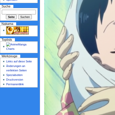
Suche
Nakama
Toplists
Werkzeuge
Links auf diese Seite
Änderungen an
verlinkten Seiten
Spezialseiten
Druckversion
Permanentlink