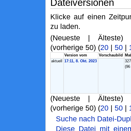
Dateiversionen
Klicke auf einen Zeitpu
zu laden.
(Neueste | Älteste)
(vorherige 50) (
20
|
50
|
Version vom
Vorschaubild
Ma
aktuell
17:11, 8. Okt. 2023
32
(96
(Neueste | Älteste)
(vorherige 50) (
20
|
50
|
Suche nach Datei-Dupl
Diese Datei mit ein