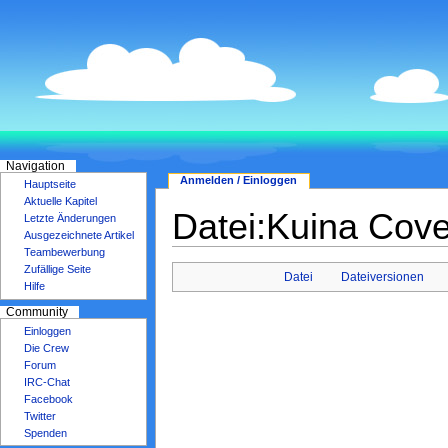
Navigation
Anmelden / Einloggen
Hauptseite
Aktuelle Kapitel
Datei:Kuina Cove
Letzte Änderungen
Ausgezeichnete Artikel
Teambewerbung
Zufällige Seite
Datei
Dateiversionen
Hilfe
Community
Einloggen
Die Crew
Forum
IRC-Chat
Facebook
Twitter
Spenden