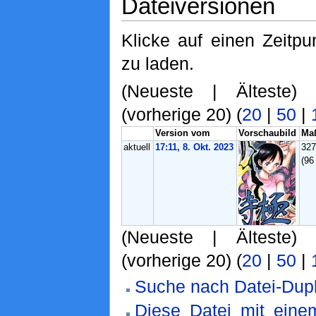
Dateiversionen
Klicke auf einen Zeitpu
zu laden.
(Neueste | Älteste)
(vorherige 20) (
20
|
50
|
Version vom
Vorschaubild
Ma
aktuell
17:11, 8. Okt. 2023
32
(96
(Neueste | Älteste)
(vorherige 20) (
20
|
50
|
Suche nach Datei-Dupl
Diese Datei mit ein