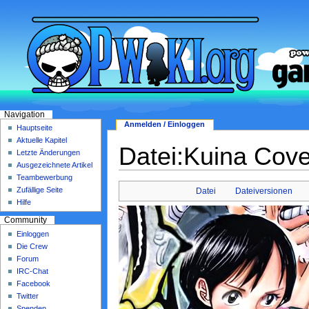
Navigation
Anmelden / Einloggen
Hauptseite
Aktuelle Kapitel
Datei:Kuina Cove
Letzte Änderungen
Ausgezeichnete Artikel
Teambewerbung
Zufällige Seite
Datei
Dateiversionen
Hilfe
Community
Einloggen
Die Crew
Forum
IRC-Chat
Facebook
Twitter
Spenden