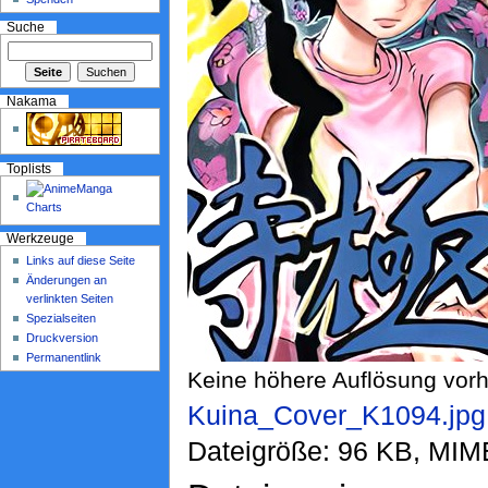
Suche
Nakama
Toplists
Werkzeuge
Links auf diese Seite
Änderungen an
verlinkten Seiten
Spezialseiten
Druckversion
Permanentlink
Keine höhere Auflösung vor
Kuina_Cover_K1094.jpg
Dateigröße: 96 KB, MIM