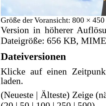
Größe der Voransicht: 800 × 450
Version in höherer Auflös
Dateigröße: 656 KB, MIME
Dateiversionen
Klicke auf einen Zeitpunk
laden.
(Neueste | Älteste) Zeige (n
(
20
|
50
|
100
|
250
|
500
)