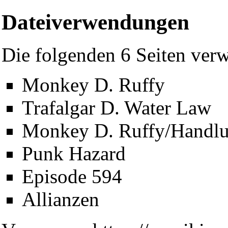
Dateiverwendungen
Die folgenden 6 Seiten verw
Monkey D. Ruffy
Trafalgar D. Water Law
Monkey D. Ruffy/Handl
Punk Hazard
Episode 594
Diese Seite wurde zuletzt am 5. Mai 2013 um 14:33 Uhr geänder
Allianzen
Powered by
Computer-Base
.
Datenschutz-Optionen