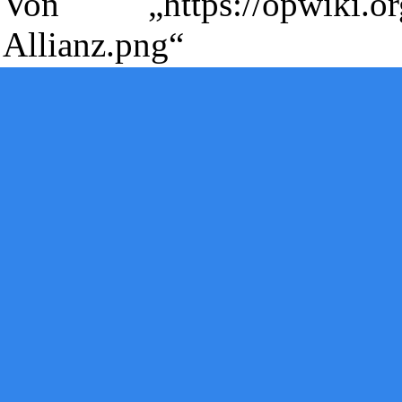
Von „
https://opwiki.o
Allianz.png
“