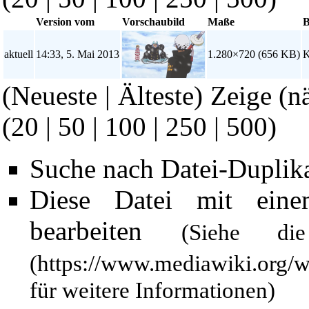
Version vom
Vorschaubild
Maße
B
aktuell
14:33, 5. Mai 2013
1.280×720
(656 KB)
K
(Neueste | Älteste) Zeige (n
(
20
|
50
|
100
|
250
|
500
)
Suche nach Datei-Duplik
Diese Datei mit ein
bearbeiten
(Siehe 
für weitere Informationen)