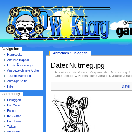
Navigation
Anmelden / Einloggen
Hauptseite
Aktuelle Kapitel
Datei:Nutmeg.jpg
Letzte Änderungen
Ausgezeichnete Artikel
Dies ist eine alte Version. Zeitpunkt der Bearbeitung: 
(Unterschied) ← Nächstältere Version | Aktuelle Versi
Teambewerbung
Zufällige Seite
Datei
Hilfe
Community
Einloggen
Die Crew
Forum
IRC-Chat
Facebook
Twitter
Spenden