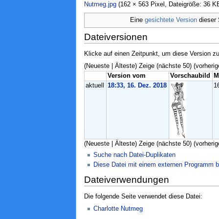
Nutmeg.jpg
‎ (162 × 563 Pixel, Dateigröße: 36 
Eine
gesichtete Version
dieser 
Dateiversionen
Klicke auf einen Zeitpunkt, um diese Version zu
(Neueste | Älteste) Zeige (nächste 50) (vorherig
Version vom
Vorschaubild
M
aktuell
18:33, 16. Dez. 2018
1
(Neueste | Älteste) Zeige (nächste 50) (vorherig
Suche nach Datei-Duplikaten
Diese Datei mit einem externen Programm b
Dateiverwendungen
Die folgende Seite verwendet diese Datei:
Charlotte Nutmeg