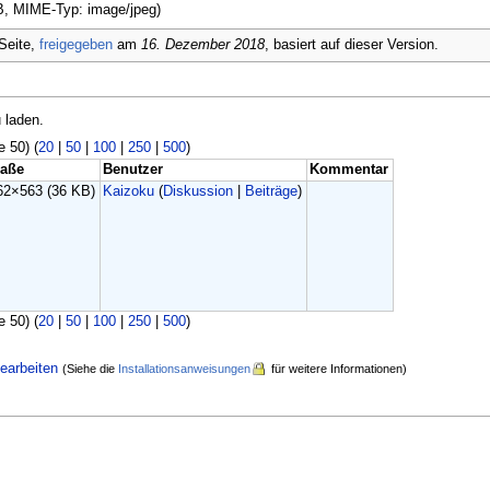
KB, MIME-Typ: image/jpeg)
Seite,
freigegeben
am
16. Dezember 2018
, basiert auf dieser Version.
 laden.
e 50) (
20
|
50
|
100
|
250
|
500
)
aße
Benutzer
Kommentar
62×563
(36 KB)
Kaizoku
(
Diskussion
|
Beiträge
)
e 50) (
20
|
50
|
100
|
250
|
500
)
earbeiten
(Siehe die
Installationsanweisungen
für weitere Informationen)