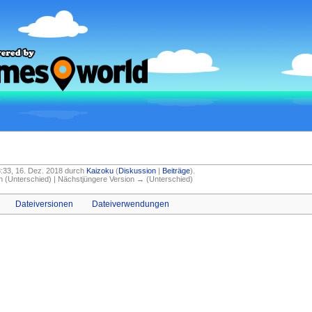
18:33, 16. Dez. 2018 durch
Kaizoku
(
Diskussion
|
Beiträge
)
.
on (Unterschied) | Nächstjüngere Version → (Unterschied)
Dateiversionen
Dateiverwendungen