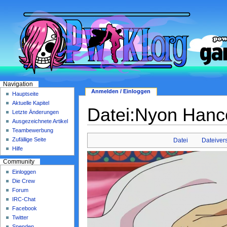
Navigation
Anmelden / Einloggen
Hauptseite
Aktuelle Kapitel
Datei:Nyon Hanc
Letzte Änderungen
Ausgezeichnete Artikel
Teambewerbung
Zufällige Seite
Datei
Dateiver
Hilfe
Community
Einloggen
Die Crew
Forum
IRC-Chat
Facebook
Twitter
Spenden