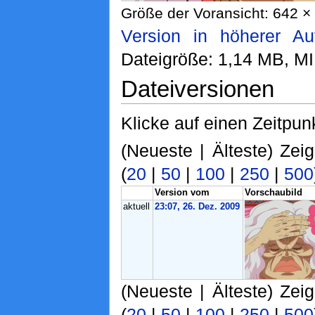
Größe der Voransicht: 642 × 
Version in höherer Au
Dateigröße: 1,14 MB, M
Dateiversionen
Klicke auf einen Zeitpun
(Neueste | Älteste) Zei
(
20
|
50
|
100
|
250
|
500
Version vom
Vorschaubild
aktuell
23:07, 26. Dez. 2009
(Neueste | Älteste) Zei
(
20
|
50
|
100
|
250
|
500