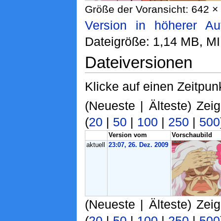
Größe der Voransicht: 642 × 
Version in höherer Au
Dateigröße: 1,14 MB, M
Dateiversionen
Klicke auf einen Zeitpun
(Neueste | Älteste) Zei
(
20
|
50
|
100
|
250
|
500
Version vom
Vorschaubild
aktuell
23:07, 26. Dez. 2009
(Neueste | Älteste) Zei
(
20
|
50
|
100
|
250
|
500