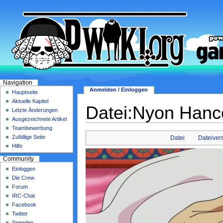
Navigation
Anmelden / Einloggen
Hauptseite
Aktuelle Kapitel
Datei:Nyon Hanc
Letzte Änderungen
Ausgezeichnete Artikel
Teambewerbung
Zufällige Seite
Datei
Dateiver
Hilfe
Community
Einloggen
Die Crew
Forum
IRC-Chat
Facebook
Twitter
Spenden