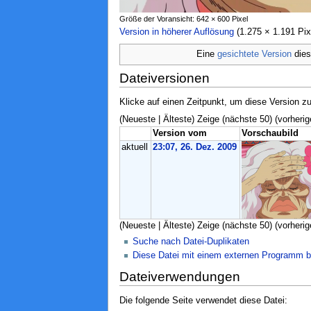
Größe der Voransicht: 642 × 600 Pixel
Version in höherer Auflösung
‎ (1.275 × 1.191 P
Eine
gesichtete Version
dies
Dateiversionen
Klicke auf einen Zeitpunkt, um diese Version zu
(Neueste | Älteste) Zeige (nächste 50) (vorherig
Version vom
Vorschaubild
aktuell
23:07, 26. Dez. 2009
(Neueste | Älteste) Zeige (nächste 50) (vorherig
Suche nach Datei-Duplikaten
Diese Datei mit einem externen Programm b
Dateiverwendungen
Die folgende Seite verwendet diese Datei: