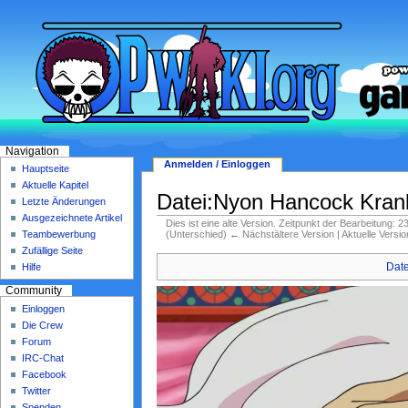
Navigation
Anmelden / Einloggen
Hauptseite
Aktuelle Kapitel
Datei:Nyon Hancock Kran
Letzte Änderungen
Ausgezeichnete Artikel
Dies ist eine alte Version. Zeitpunkt der Bearbeitung: 
(Unterschied) ← Nächstältere Version | Aktuelle Versi
Teambewerbung
Zufällige Seite
Date
Hilfe
Community
Einloggen
Die Crew
Forum
IRC-Chat
Facebook
Twitter
Spenden