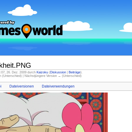
kheit.PNG
23:07, 26. Dez. 2009 durch
Kaizoku
(
Diskussion
|
Beiträge
)
.
on (Unterschied) | Nächstjüngere Version → (Unterschied)
i
Dateiversionen
Dateiverwendungen