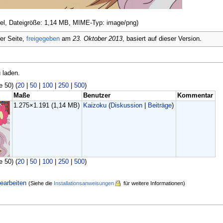
ixel, Dateigröße: 1,14 MB, MIME-Typ: image/png)
er Seite,
freigegeben
am
23. Oktober 2013
, basiert auf dieser Version.
 laden.
e 50) (
20
|
50
|
100
|
250
|
500
)
Maße
Benutzer
Kommentar
1.275×1.191
(1,14 MB)
Kaizoku
(
Diskussion
|
Beiträge
)
e 50) (
20
|
50
|
100
|
250
|
500
)
earbeiten
(Siehe die
Installationsanweisungen
für weitere Informationen)