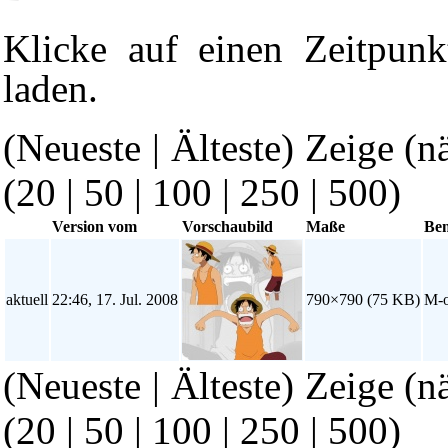
Klicke auf einen Zeitpunk
laden.
(Neueste | Älteste) Zeige (n
(
20
|
50
|
100
|
250
|
500
)
Version vom
Vorschaubild
Maße
Ben
aktuell
22:46, 17. Jul. 2008
790×790
(75 KB)
M-o
(Neueste | Älteste) Zeige (n
(
20
|
50
|
100
|
250
|
500
)