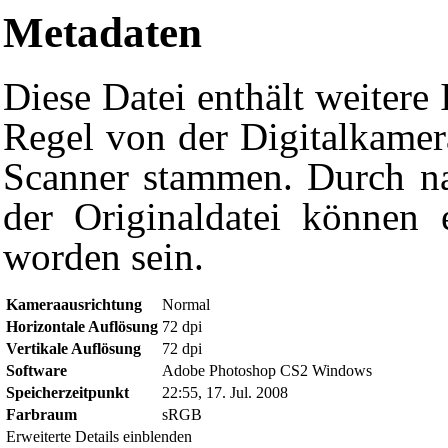
Metadaten
Diese Datei enthält weitere 
Regel von der Digitalkame
Scanner stammen. Durch na
der Originaldatei können e
worden sein.
Kameraausrichtung
Normal
Horizontale Auflösung
72 dpi
Vertikale Auflösung
72 dpi
Software
Adobe Photoshop CS2 Windows
Diese Seite wurde zuletzt am 17. Juli 2008 um 22:46 Uhr geände
Speicherzeitpunkt
22:55, 17. Jul. 2008
Powered by
Computer-Base
.
Farbraum
sRGB
Datenschutz-Optionen
Erweiterte Details einblenden