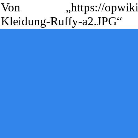
Von „
https://opwi
Kleidung-Ruffy-a2.JPG
“