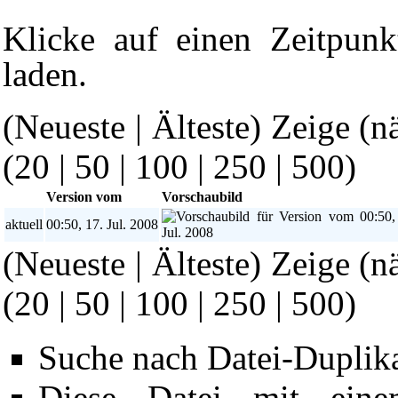
Klicke auf einen Zeitpunk
laden.
(Neueste | Älteste) Zeige (n
(
20
|
50
|
100
|
250
|
500
)
Version vom
Vorschaubild
aktuell
00:50, 17. Jul. 2008
(Neueste | Älteste) Zeige (n
(
20
|
50
|
100
|
250
|
500
)
Suche nach Datei-Duplik
Diese Datei mit ein