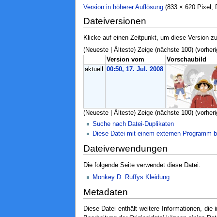
Version in höherer Auflösung
‎ (833 × 620 Pixel
Dateiversionen
Klicke auf einen Zeitpunkt, um diese Version zu
(Neueste | Älteste) Zeige (nächste 100) (vorheri
Version vom
Vorschaubild
aktuell
00:50, 17. Jul. 2008
(Neueste | Älteste) Zeige (nächste 100) (vorheri
Suche nach Datei-Duplikaten
Diese Datei mit einem externen Programm b
Dateiverwendungen
Die folgende Seite verwendet diese Datei:
Monkey D. Ruffys Kleidung
Metadaten
Diese Datei enthält weitere Informationen, di