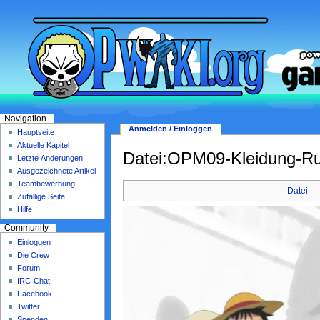
Navigation
Anmelden / Einloggen
Hauptseite
Aktuelle Kapitel
Datei:OPM09-Kleidung-Ru
Letzte Änderungen
Ausgezeichnete Artikel
Teambewerbung
Datei
Zufällige Seite
Hilfe
Community
Einloggen
Die Crew
Forum
IRC-Chat
Facebook
Twitter
Spenden