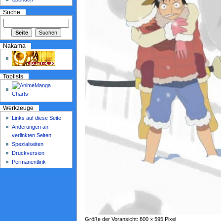
Suche
Nakama
Toplists
Werkzeuge
Links auf diese Seite
Änderungen an
verlinkten Seiten
Spezialseiten
Druckversion
Permanentlink
Größe der Voransicht: 800 × 595 Pixel