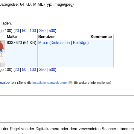
, Dateigröße: 64 KB, MIME-Typ: image/jpeg)
 laden.
ge 100) (
20
|
50
|
100
|
250
|
500
)
Maße
Benutzer
Kommentar
833×620
(64 KB)
M-o-e
(
Diskussion
|
Beiträge
)
ge 100) (
20
|
50
|
100
|
250
|
500
)
earbeiten
(Siehe die
Installationsanweisungen
für weitere Informationen)
e in der Regel von der Digitalkamera oder dem verwendeten Scanner stammen