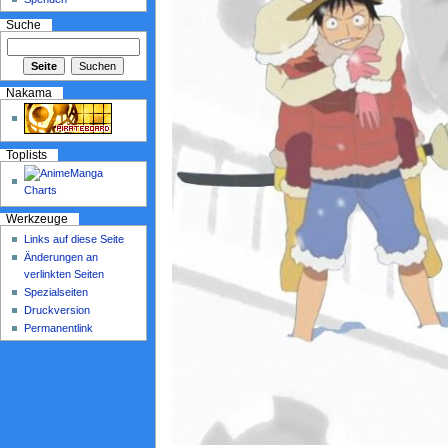
Suche
Nakama
Toplists
Werkzeuge
Links auf diese Seite
Änderungen an
verlinkten Seiten
Spezialseiten
Druckversion
Permanentlink