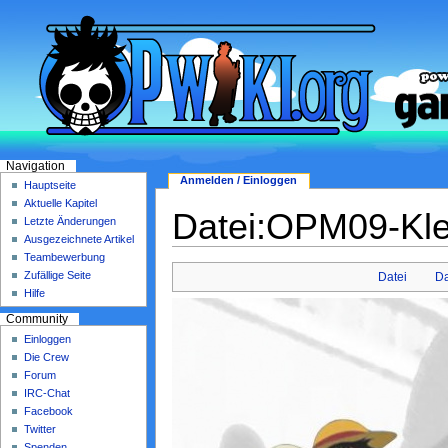
Navigation
Anmelden / Einloggen
Hauptseite
Aktuelle Kapitel
Datei:OPM09-Kle
Letzte Änderungen
Ausgezeichnete Artikel
Teambewerbung
Zufällige Seite
Datei
Da
Hilfe
Community
Einloggen
Die Crew
Forum
IRC-Chat
Facebook
Twitter
Spenden