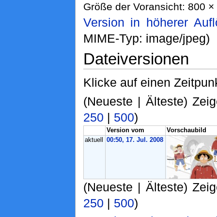
Größe der Voransicht: 800 × 
Version in höherer Auf
MIME-Typ: image/jpeg)
Dateiversionen
Klicke auf einen Zeitpun
(Neueste | Älteste) Zeig
250
|
500
)
Version vom
Vorschaubild
aktuell
00:50, 17. Jul. 2008
(Neueste | Älteste) Zeig
250
|
500
)