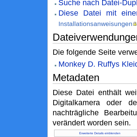
Suche nach Datei-Dupl
Diese Datei mit ein
Installationsanweisungen
Dateiverwendunge
Die folgende Seite verwe
Monkey D. Ruffys Klei
Metadaten
Diese Datei enthält wei
Digitalkamera oder 
nachträgliche Bearbeit
verändert worden sein.
Erweiterte Details einblenden