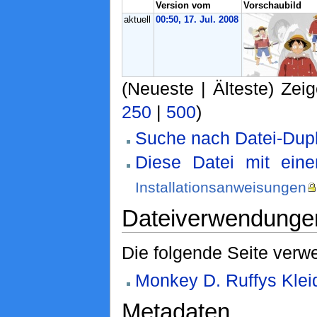
Version vom
Vorschaubild
aktuell
00:50, 17. Jul. 2008
(Neueste | Älteste) Zeig
250
|
500
)
Suche nach Datei-Dupl
Diese Datei mit ein
Installationsanweisungen
Dateiverwendunge
Die folgende Seite verwe
Monkey D. Ruffys Klei
Metadaten