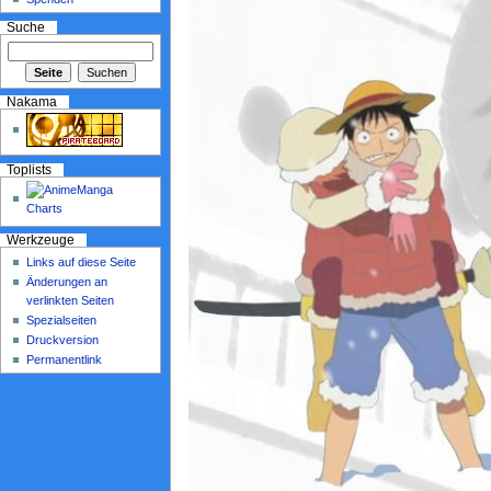
Suche
Nakama
Toplists
Werkzeuge
Links auf diese Seite
Änderungen an
verlinkten Seiten
Spezialseiten
Druckversion
Permanentlink