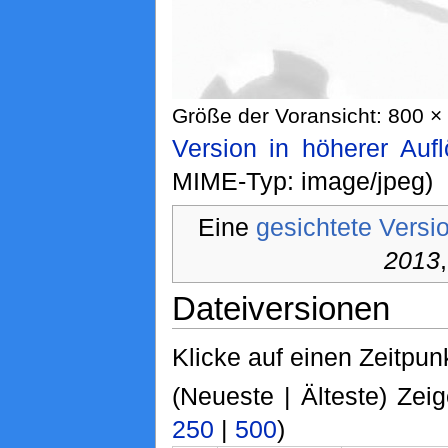
Größe der Voransicht: 800 × 
Version in höherer Auf
MIME-Typ: image/jpeg)
Eine
gesichtete Versi
2013
Dateiversionen
Klicke auf einen Zeitpun
(Neueste | Älteste) Zeig
250
|
500
)