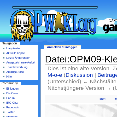
Navigation
Anmelden / Einloggen
Hauptseite
Aktuelle Kapitel
Datei:OPM09-Kle
Letzte Änderungen
Ausgezeichnete Artikel
Dies ist eine alte Version. 
Teambewerbung
Zufällige Seite
M-o-e
(
Diskussion
|
Beiträg
Hilfe
(Unterschied) ← Nächstälter
Community
Nächstjüngere Version → (
Einloggen
Die Crew
Forum
Datei
Da
IRC-Chat
Facebook
Twitter
Spenden