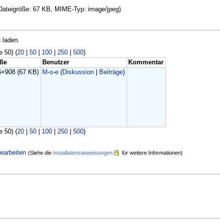
, Dateigröße: 67 KB, MIME-Typ: image/jpeg)
 laden.
e 50) (
20
|
50
|
100
|
250
|
500
)
ße
Benutzer
Kommentar
6×908
(67 KB)
M-o-e
(
Diskussion
|
Beiträge
)
e 50) (
20
|
50
|
100
|
250
|
500
)
earbeiten
(Siehe die
Installationsanweisungen
für weitere Informationen)