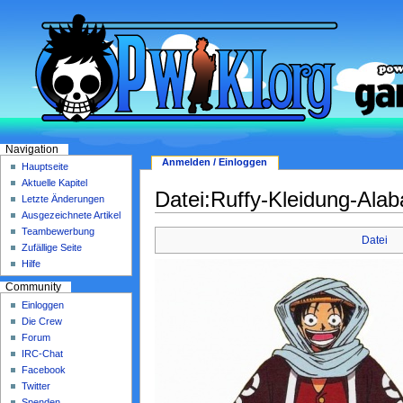
Navigation
Anmelden / Einloggen
Hauptseite
Aktuelle Kapitel
Datei:Ruffy-Kleidung-Ala
Letzte Änderungen
Ausgezeichnete Artikel
Teambewerbung
Datei
Zufällige Seite
Hilfe
Community
Einloggen
Die Crew
Forum
IRC-Chat
Facebook
Twitter
Spenden