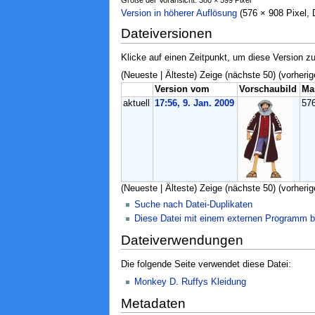
Version in höherer Auflösung
‎ (576 × 908 Pixel
Dateiversionen
Klicke auf einen Zeitpunkt, um diese Version zu
(Neueste | Älteste) Zeige (nächste 50) (vorherig
Version vom
Vorschaubild
Ma
aktuell
17:56, 9. Jan. 2009
57
(Neueste | Älteste) Zeige (nächste 50) (vorherig
Suche nach Datei-Duplikaten
Diese Datei mit einem externen Programm b
Dateiverwendungen
Die folgende Seite verwendet diese Datei:
Monkey D. Ruffys Kleidung
Metadaten