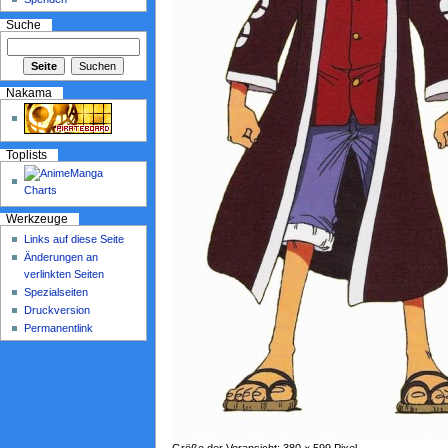
Suche
Nakama
Toplists
Werkzeuge
Links auf diese Seite
Änderungen an
verlinkten Seiten
Spezialseiten
Druckversion
Permanentlink
Größe der Voransicht: 380 × 599 Pixel