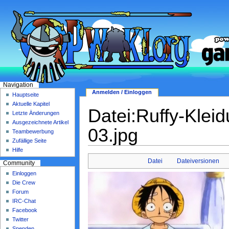
Navigation
Anmelden / Einloggen
Hauptseite
Aktuelle Kapitel
Datei:Ruffy-Klei
Letzte Änderungen
Ausgezeichnete Artikel
03.jpg
Teambewerbung
Zufällige Seite
Hilfe
Datei
Dateiversionen
Community
Einloggen
Die Crew
Forum
IRC-Chat
Facebook
Twitter
Spenden