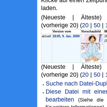
Klicke auf einen Zeitpun
laden.
(Neueste | Älteste)
(vorherige 20) (
20
|
50
|
Version vom
Vorschaubild
M
aktuell
18:05, 9. Jan. 2009
2
(
(Neueste | Älteste)
(vorherige 20) (
20
|
50
|
Suche nach Datei-Dupl
Diese Datei mit ein
bearbeiten
(Siehe di