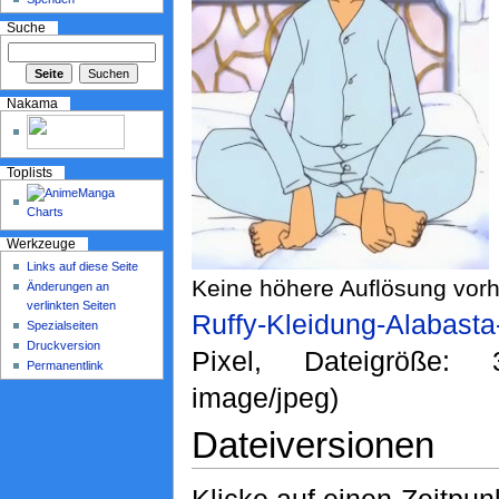
Suche
Nakama
Toplists
Werkzeuge
Links auf diese Seite
Keine höhere Auflösung vor
Änderungen an
verlinkten Seiten
Ruffy-Kleidung-Alabasta
Spezialseiten
Druckversion
Pixel, Dateigröße:
Permanentlink
image/jpeg)
Dateiversionen