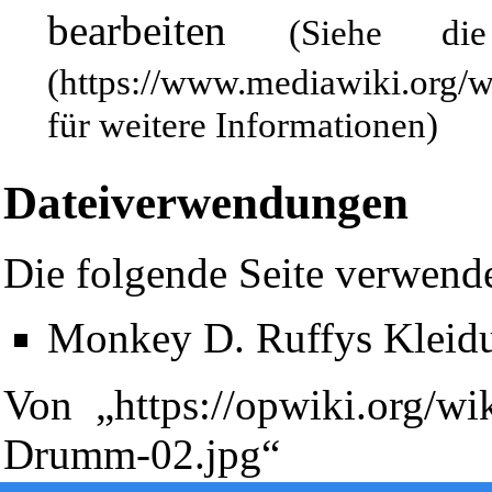
bearbeiten
(Siehe 
für weitere Informationen)
Dateiverwendungen
Die folgende Seite verwende
Diese Seite wurde zuletzt am 9. Januar 2009 um 18:17 Uhr geän
Monkey D. Ruffys Kleid
Powered by
Computer-Base
.
Datenschutz-Optionen
Von „
https://opwiki.org/wi
Drumm-02.jpg
“