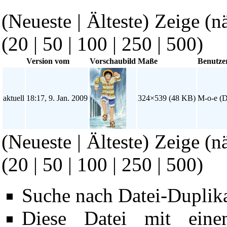
(Neueste | Älteste) Zeige (n
(
20
|
50
|
100
|
250
|
500
)
Version vom
Vorschaubild
Maße
Benutze
aktuell
18:17, 9. Jan. 2009
324×539
(48 KB)
M-o-e
(
D
(Neueste | Älteste) Zeige (n
(
20
|
50
|
100
|
250
|
500
)
Suche nach Datei-Duplik
Diese Datei mit ein