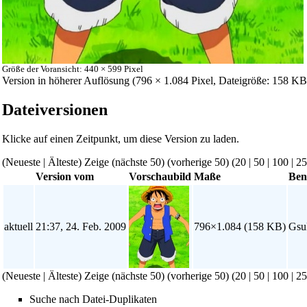
Größe der Voransicht: 440 × 599 Pixel
Version in höherer Auflösung
‎ (796 × 1.084 Pixel, Dateigröße: 158 
Dateiversionen
Klicke auf einen Zeitpunkt, um diese Version zu laden.
(Neueste | Älteste) Zeige (nächste 50) (vorherige 50) (
20
|
50
|
100
|
25
Version vom
Vorschaubild
Maße
Ben
aktuell
21:37, 24. Feb. 2009
796×1.084
(158 KB)
Gsu
(Neueste | Älteste) Zeige (nächste 50) (vorherige 50) (
20
|
50
|
100
|
25
Suche nach Datei-Duplikaten