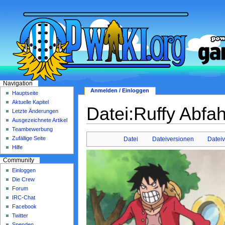
Navigation
Anmelden / Einloggen
Hauptseite
Aktuelle Kapitel
Datei:Ruffy Abfah
Letzte Änderungen
Ausgezeichnete Artikel
Teambewerbung
Zufällige Seite
Datei
Dateiversionen
Datei
Hilfe
Community
Einloggen
Die Crew
Forum
IRC-Chat
Facebook
Twitter
Spenden