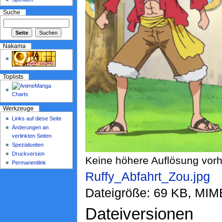
Suche
Nakama
Toplists
Werkzeuge
Links auf diese Seite
Änderungen an
verlinkten Seiten
Spezialseiten
Druckversion
Keine höhere Auflösung vor
Permanentlink
Ruffy_Abfahrt_Zou.jpg
‎
Dateigröße: 69 KB, MIM
Dateiversionen