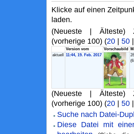
Klicke auf einen Zeitpun
laden.
(Neueste | Älteste) 
(vorherige 100) (
20
|
50
Version vom
Vorschaubild
M
aktuell
11:44, 19. Feb. 2017
2
(
(Neueste | Älteste) 
(vorherige 100) (
20
|
50
Suche nach Datei-Dupl
Diese Datei mit ein