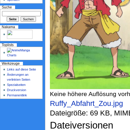
Suche
Nakama
Toplists
Werkzeuge
Links auf diese Seite
Änderungen an
verlinkten Seiten
Spezialseiten
Druckversion
Keine höhere Auflösung vor
Permanentlink
Ruffy_Abfahrt_Zou.jpg
‎
Dateigröße: 69 KB, MIM
Dateiversionen