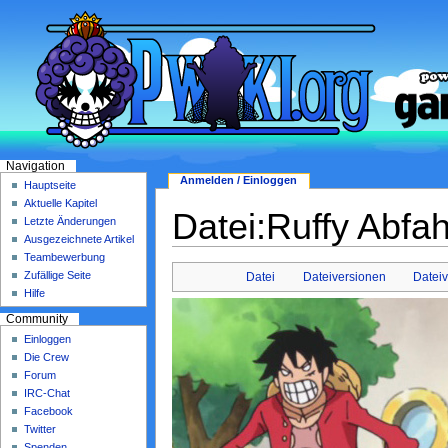
Navigation
Anmelden / Einloggen
Hauptseite
Aktuelle Kapitel
Datei:Ruffy Abfah
Letzte Änderungen
Ausgezeichnete Artikel
Teambewerbung
Zufällige Seite
Datei
Dateiversionen
Datei
Hilfe
Community
Einloggen
Die Crew
Forum
IRC-Chat
Facebook
Twitter
Spenden