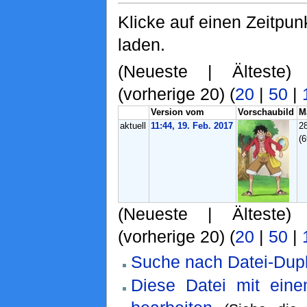
Klicke auf einen Zeitpun
laden.
(Neueste | Älteste)
(vorherige 20) (
20
|
50
|
Version vom
Vorschaubild
M
aktuell
11:44, 19. Feb. 2017
2
(
(Neueste | Älteste)
(vorherige 20) (
20
|
50
|
Suche nach Datei-Dupl
Diese Datei mit ein