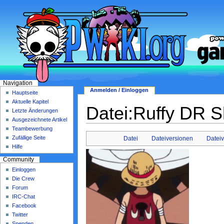
Navigation
Anmelden / Einloggen
Hauptseite
Aktuelle Kapitel
Datei:Ruffy DR Sh
Letzte Änderungen
Ausgezeichnete Artikel
Teambewerbung
Zufällige Seite
Datei
Dateiversionen
Datei
Hilfe
Community
Einloggen
Die Crew
Forum
IRC-Chat
Facebook
Twitter
Spenden