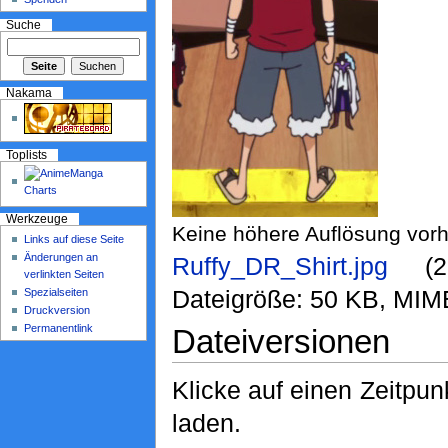
Suche
Nakama
Toplists
Werkzeuge
Keine höhere Auflösung vor
Links auf diese Seite
Änderungen an
Ruffy_DR_Shirt.jpg
‎ (
verlinkten Seiten
Dateigröße: 50 KB, MIM
Spezialseiten
Druckversion
Permanentlink
Dateiversionen
Klicke auf einen Zeitpun
laden.