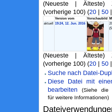
(Neueste | Älteste) 
(vorherige 100) (
20
|
50
Version vom
Vorschaubild
M
aktuell
19:24, 12. Jun. 2016
2
(
(Neueste | Älteste) 
(vorherige 100) (
20
|
50
Suche nach Datei-Dupl
Diese Datei mit ein
bearbeiten
(Siehe di
für weitere Informationen)
Dateiverwendunge