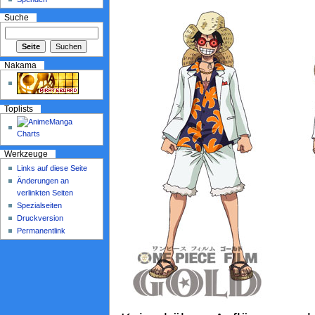
Suche
Nakama
Toplists
Werkzeuge
Links auf diese Seite
Änderungen an
verlinkten Seiten
Spezialseiten
Druckversion
Permanentlink