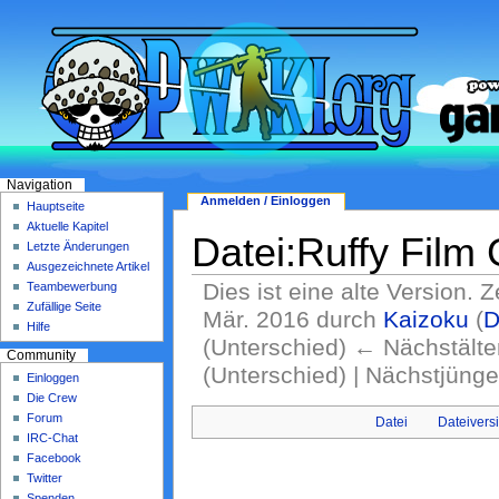
Navigation
Anmelden / Einloggen
Hauptseite
Aktuelle Kapitel
Datei:Ruffy Film 
Letzte Änderungen
Ausgezeichnete Artikel
Dies ist eine alte Version. 
Teambewerbung
Zufällige Seite
Mär. 2016 durch
Kaizoku
(
D
Hilfe
(Unterschied) ← Nächstälter
Community
(Unterschied) | Nächstjüng
Einloggen
Die Crew
Forum
Datei
Dateivers
IRC-Chat
Facebook
Twitter
Spenden