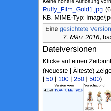
Keine höhere Auflösung vor
Ruffy_Film_Gold1.jpg
‎ 
KB, MIME-Typ: image/jp
Eine
gesichtete Versio
7. März 2016
, ba
Dateiversionen
Klicke auf einen Zeitpun
(Neueste | Älteste) Zeige
|
50
|
100
|
250
|
500
)
Version vom
Vorschaubild
aktuell
15:44, 7. Mär. 2016