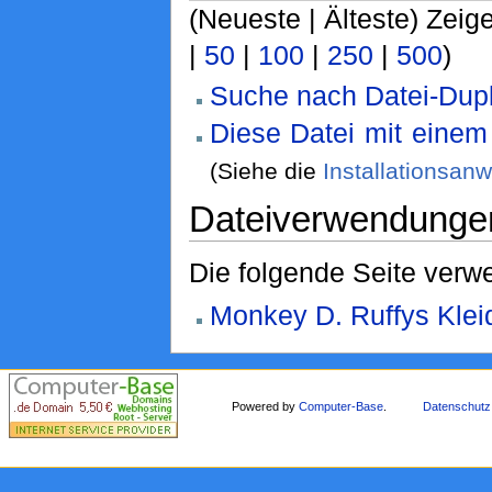
(Neueste | Älteste) Zeige
|
50
|
100
|
250
|
500
)
Suche nach Datei-Dupl
Diese Datei mit eine
(Siehe die
Installationsan
Dateiverwendunge
Die folgende Seite verwe
Monkey D. Ruffys Klei
Powered by
Computer-Base
.
Datenschutz