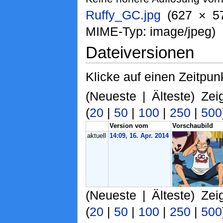
Ruffy_GC.jpg
‎ (627 × 5
MIME-Typ: image/jpeg)
Dateiversionen
Klicke auf einen Zeitpun
(Neueste | Älteste) Zei
(
20
|
50
|
100
|
250
|
500
Version vom
Vorschaubild
aktuell
14:09, 16. Apr. 2014
(Neueste | Älteste) Zei
(
20
|
50
|
100
|
250
|
500