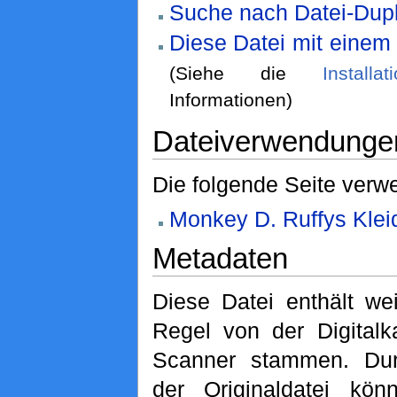
Suche nach Datei-Dupl
Diese Datei mit einem
(Siehe die
Installa
Informationen)
Dateiverwendunge
Die folgende Seite verwe
Monkey D. Ruffys Klei
Metadaten
Diese Datei enthält wei
Regel von der Digital
Scanner stammen. Durc
der Originaldatei kön