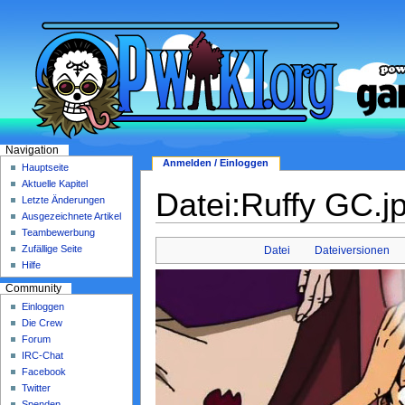
Navigation
Anmelden / Einloggen
Hauptseite
Aktuelle Kapitel
Datei:Ruffy GC.j
Letzte Änderungen
Ausgezeichnete Artikel
Teambewerbung
Zufällige Seite
Datei
Dateiversionen
Hilfe
Community
Einloggen
Die Crew
Forum
IRC-Chat
Facebook
Twitter
Spenden