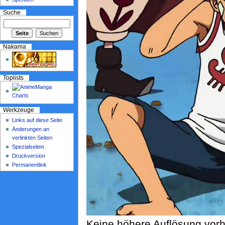
Suche
Nakama
Toplists
Werkzeuge
Links auf diese Seite
Änderungen an
verlinkten Seiten
Spezialseiten
Druckversion
Permanentlink
Keine höhere Auflösung vor