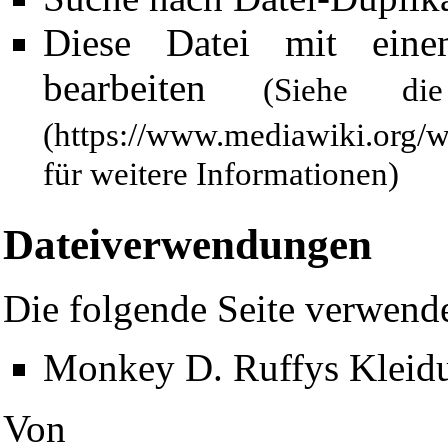
Diese Datei mit ein
bearbeiten
(Siehe 
für weitere Informationen)
Dateiverwendungen
Die folgende Seite verwende
Diese Seite wurde zuletzt am 14. Dezember 2009 um 21:54 Uhr 
Monkey D. Ruffys Kleid
Powered by
Computer-Base
.
Datenschutz-Optionen
Von