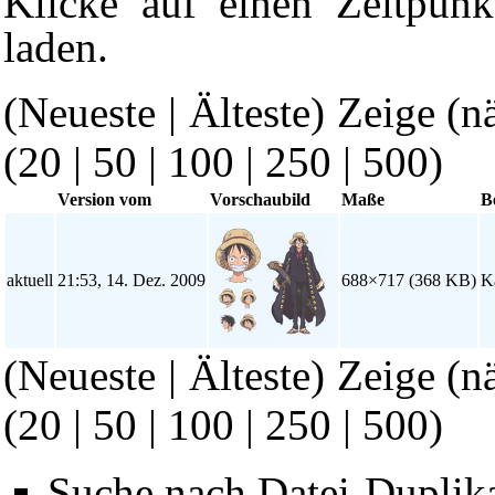
Klicke auf einen Zeitpunk
laden.
(Neueste | Älteste) Zeige (n
(
20
|
50
|
100
|
250
|
500
)
Version vom
Vorschaubild
Maße
B
aktuell
21:53, 14. Dez. 2009
688×717
(368 KB)
K
(Neueste | Älteste) Zeige (n
(
20
|
50
|
100
|
250
|
500
)
Suche nach Datei-Duplik