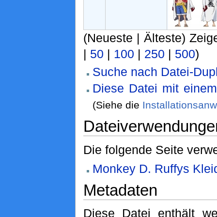
(Neueste | Älteste) Zeig
|
50
|
100
|
250
|
500
)
Suche nach Datei-Dupl
Diese Datei mit eine
(Siehe die
Installationsan
Dateiverwendunge
Die folgende Seite verwe
Monkey D. Ruffys Klei
Metadaten
Diese Datei enthält we