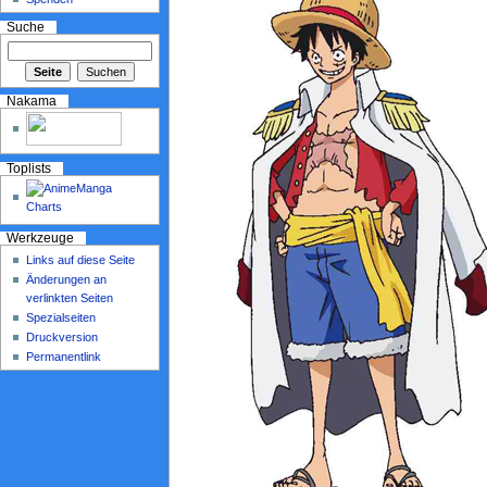
Suche
Nakama
Toplists
Werkzeuge
Links auf diese Seite
Änderungen an
verlinkten Seiten
Spezialseiten
Druckversion
Permanentlink