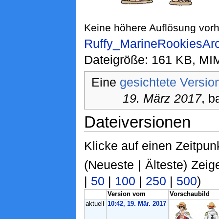
Keine höhere Auflösung vor
Ruffy_MarineRookiesArc
Dateigröße: 161 KB, MI
Eine
gesichtete Versio
19. März 2017
, b
Dateiversionen
Klicke auf einen Zeitpun
(Neueste | Älteste) Zeig
|
50
|
100
|
250
|
500
)
Version vom
Vorschaubild
aktuell
10:42, 19. Mär. 2017