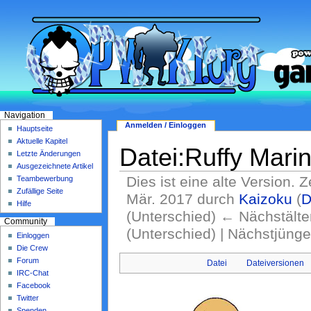
Navigation
Anmelden / Einloggen
Hauptseite
Aktuelle Kapitel
Datei:Ruffy Mari
Letzte Änderungen
Ausgezeichnete Artikel
Dies ist eine alte Version. 
Teambewerbung
Zufällige Seite
Mär. 2017 durch
Kaizoku
(
D
Hilfe
(Unterschied) ← Nächstälter
Community
(Unterschied) | Nächstjüng
Einloggen
Die Crew
Forum
Datei
Dateiversionen
IRC-Chat
Facebook
Twitter
Spenden