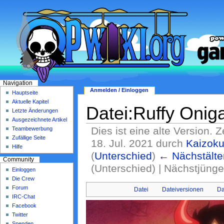
Navigation
Anmelden / Einloggen
Hauptseite
Aktuelle Kapitel
Datei:Ruffy Onig
Letzte Änderungen
Ausgezeichnete Artikel
Dies ist eine alte Version. 
Teambewerbung
Zufällige Seite
18. Jul. 2021 durch
Kaizok
Hilfe
(
Unterschied
)
← Nächstälte
Community
(Unterschied) | Nächstjüng
Einloggen
Die Crew
Forum
Datei
Dateiversionen
Da
IRC-Chat
Facebook
Twitter
Spenden