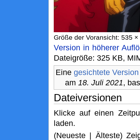
Größe der Voransicht: 535 × 
Version in höherer Aufl
Dateigröße: 325 KB, MI
Eine
gesichtete Version
am
18. Juli 2021
, bas
Dateiversionen
Klicke auf einen Zeitp
laden.
(Neueste | Älteste) Zei