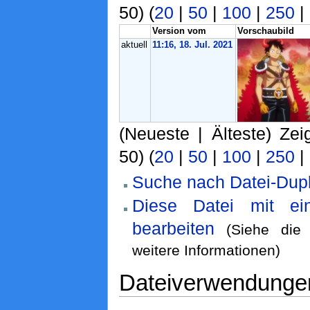
50) (
20
|
50
|
100
|
250
|
Version vom
Vorschaubild
aktuell
11:16, 18. Jul. 2021
(Neueste | Älteste) Zei
50) (
20
|
50
|
100
|
250
|
Suche nach Datei-Dupl
Diese Datei mit e
bearbeiten
(Siehe di
weitere Informationen)
Dateiverwendunge