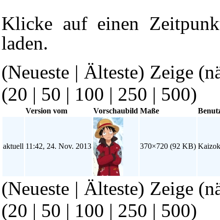
Klicke auf einen Zeitpunk
laden.
(Neueste | Älteste) Zeige (n
(
20
|
50
|
100
|
250
|
500
)
Version vom
Vorschaubild
Maße
Benut
aktuell
11:42, 24. Nov. 2013
370×720
(92 KB)
Kaizo
(Neueste | Älteste) Zeige (n
(
20
|
50
|
100
|
250
|
500
)