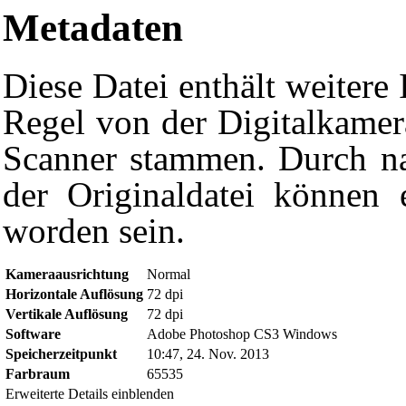
Metadaten
Diese Datei enthält weitere 
Regel von der Digitalkame
Scanner stammen. Durch na
der Originaldatei können e
worden sein.
Kameraausrichtung
Normal
Horizontale Auflösung
72 dpi
Diese Seite wurde zuletzt am 24. November 2013 um 11:42 Uhr 
Vertikale Auflösung
72 dpi
Powered by
Computer-Base
.
Software
Adobe Photoshop CS3 Windows
Datenschutz-Optionen
Speicherzeitpunkt
10:47, 24. Nov. 2013
Farbraum
65535
Erweiterte Details einblenden