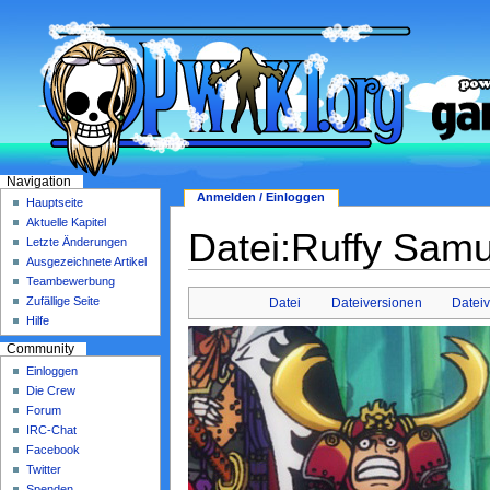
Navigation
Anmelden / Einloggen
Hauptseite
Aktuelle Kapitel
Datei:Ruffy Samu
Letzte Änderungen
Ausgezeichnete Artikel
Teambewerbung
Zufällige Seite
Datei
Dateiversionen
Datei
Hilfe
Community
Einloggen
Die Crew
Forum
IRC-Chat
Facebook
Twitter
Spenden