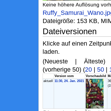
Keine höhere Auflösung vor
Ruffy_Samurai_Wano.jp
Dateigröße: 153 KB, MI
Dateiversionen
Klicke auf einen Zeitpun
laden.
(Neueste | Älteste)
(vorherige 50) (
20
|
50
|
Version vom
Vorschaubild
M
aktuell
11:30, 24. Jan. 2021
3
(1