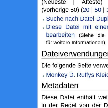
(Neueste | Älteste)
(vorherige 50) (
20
|
50
|
Suche nach Datei-Dupl
Diese Datei mit ein
bearbeiten
(Siehe di
für weitere Informationen)
Dateiverwendunge
Die folgende Seite verwe
Monkey D. Ruffys Klei
Metadaten
Diese Datei enthält wei
in der Regel von der D