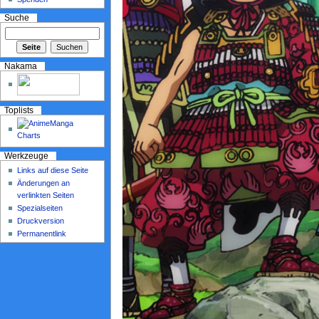
Suche
Nakama
Toplists
Werkzeuge
Links auf diese Seite
Änderungen an
verlinkten Seiten
Spezialseiten
Druckversion
Permanentlink