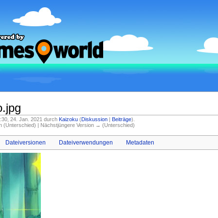
.jpg
11:30, 24. Jan. 2021 durch
Kaizoku
(
Diskussion
|
Beiträge
)
.
on (Unterschied) | Nächstjüngere Version → (Unterschied)
Dateiversionen
Dateiverwendungen
Metadaten