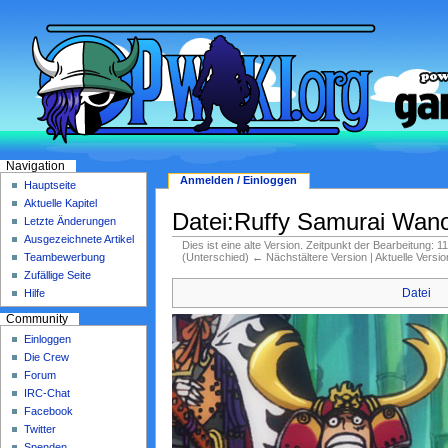
Navigation
Anmelden / Einloggen
Hauptseite
Aktuelle Kapitel
Datei:Ruffy Samurai Wano
Letzte Änderungen
Ausgezeichnete Artikel
Dies ist eine alte Version. Zeitpunkt der Bearbeitung: 
(Unterschied) ← Nächstältere Version | Aktuelle Versi
Teambewerbung
Zufällige Seite
Datei
Hilfe
Community
Einloggen
Die Crew
Forum
IRC-Chat
Facebook
Twitter
Spenden