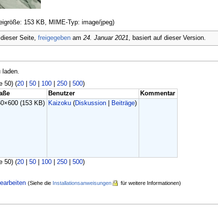
ateigröße: 153 KB, MIME-Typ: image/jpeg)
dieser Seite,
freigegeben
am
24. Januar 2021
, basiert auf dieser Version.
 laden.
e 50) (
20
|
50
|
100
|
250
|
500
)
aße
Benutzer
Kommentar
60×600
(153 KB)
Kaizoku
(
Diskussion
|
Beiträge
)
e 50) (
20
|
50
|
100
|
250
|
500
)
earbeiten
(Siehe die
Installationsanweisungen
für weitere Informationen)