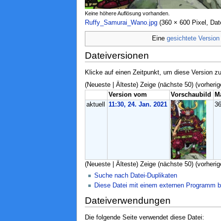
Keine höhere Auflösung vorhanden.
Ruffy_Samurai_Wano.jpg
‎ (360 × 600 Pixel, D
Eine
gesichtete Version
Dateiversionen
Klicke auf einen Zeitpunkt, um diese Version zu
(Neueste | Älteste) Zeige (nächste 50) (vorherig
Version vom
Vorschaubild
M
aktuell
11:30, 24. Jan. 2021
3
(Neueste | Älteste) Zeige (nächste 50) (vorherig
Suche nach Datei-Duplikaten
Diese Datei mit einem externen Programm b
Dateiverwendungen
Die folgende Seite verwendet diese Datei: