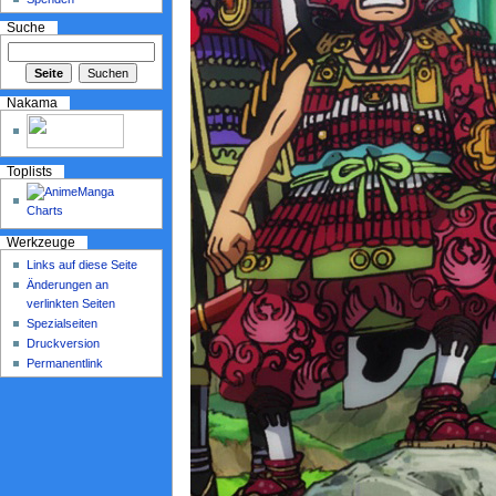
Suche
Nakama
Toplists
Werkzeuge
Links auf diese Seite
Änderungen an
verlinkten Seiten
Spezialseiten
Druckversion
Permanentlink