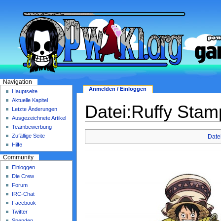
Navigation
Anmelden / Einloggen
Hauptseite
Aktuelle Kapitel
Datei:Ruffy Stam
Letzte Änderungen
Ausgezeichnete Artikel
Teambewerbung
Zufällige Seite
Date
Hilfe
Community
Einloggen
Die Crew
Forum
IRC-Chat
Facebook
Twitter
Spenden