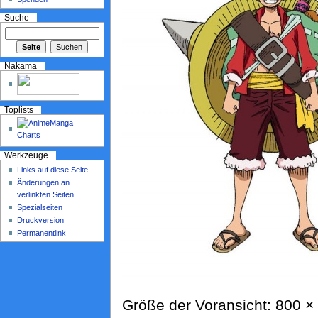
Suche
Nakama
Toplists
Werkzeuge
Links auf diese Seite
Änderungen an
verlinkten Seiten
Spezialseiten
Druckversion
Permanentlink
Größe der Voransicht: 800 × 