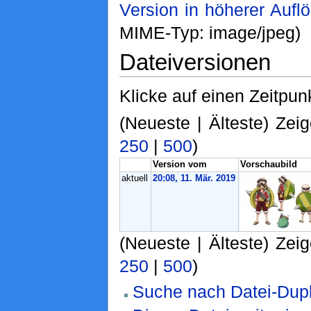
Version in höherer Aufl
MIME-Typ: image/jpeg)
Dateiversionen
Klicke auf einen Zeitpun
(Neueste | Älteste) Zeig
250
|
500
)
Version vom
Vorschaubild
aktuell
20:08, 11. Mär. 2019
(Neueste | Älteste) Zeig
250
|
500
)
Suche nach Datei-Dupl