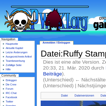
Navigation
Anmelden / Einloggen
Hauptseite
Aktuelle Kapitel
Datei:Ruffy Stam
Letzte Änderungen
Ausgezeichnete Artikel
Dies ist eine alte Version. 
Teambewerbung
Zufällige Seite
20:33, 21. Mär. 2020 durch
Hilfe
Beiträge
)
.
Community
(Unterschied) ← Nächstälter
Einloggen
(Unterschied) | Nächstjüng
Die Crew
Forum
IRC-Chat
Datei
Dateiversionen
Dat
Facebook
Twitter
Spenden