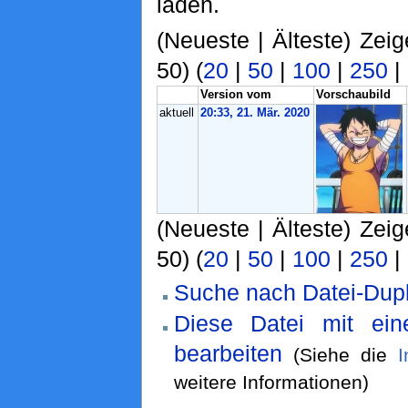
laden.
(Neueste | Älteste) Zeig
50) (
20
|
50
|
100
|
250
|
Version vom
Vorschaubild
aktuell
20:33, 21. Mär. 2020
(Neueste | Älteste) Zeig
50) (
20
|
50
|
100
|
250
|
Suche nach Datei-Dupl
Diese Datei mit ei
bearbeiten
(Siehe die
I
weitere Informationen)