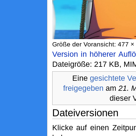
Größe der Voransicht: 477 × 
Version in höherer Aufl
Dateigröße: 217 KB, MI
Eine
gesichtete Ve
freigegeben
am
21. 
dieser 
Dateiversionen
Klicke auf einen Zeitpu