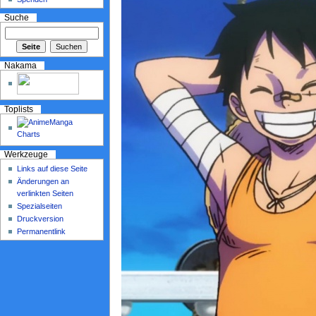
Suche
Nakama
Toplists
Werkzeuge
Links auf diese Seite
Änderungen an
verlinkten Seiten
Spezialseiten
Druckversion
Permanentlink