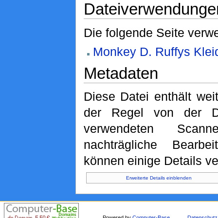
Dateiverwendunge
Die folgende Seite verwe
Monkey D. Ruffys Klei
Metadaten
Diese Datei enthält weit
der Regel von der D
verwendeten Scan
nachträgliche Bearbei
können einige Details ve
Erweiterte Details einblenden
Powered by
Computer-Base
.
Datenschutz