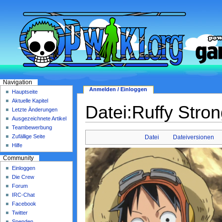
Navigation
Anmelden / Einloggen
Hauptseite
Aktuelle Kapitel
Datei:Ruffy Stro
Letzte Änderungen
Ausgezeichnete Artikel
Teambewerbung
Zufällige Seite
Datei
Dateiversionen
Hilfe
Community
Einloggen
Die Crew
Forum
IRC-Chat
Facebook
Twitter
Spenden