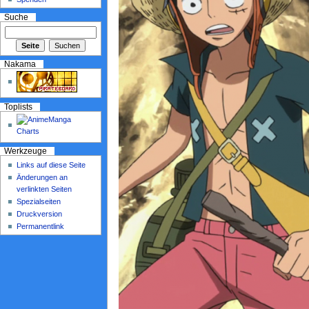
Suche
Nakama
Toplists
Werkzeuge
Links auf diese Seite
Änderungen an
verlinkten Seiten
Spezialseiten
Druckversion
Permanentlink