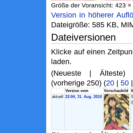
Größe der Voransicht: 423 × 
Version in höherer Aufl
Dateigröße: 585 KB, MI
Dateiversionen
Klicke auf einen Zeitpu
laden.
(Neueste | Älteste)
(vorherige 250) (
20
|
50
Version vom
Vorschaubild
aktuell
22:04, 31. Aug. 2010