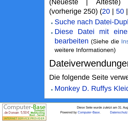
(Neueste | Älteste)
(vorherige 250) (
20
|
50
Suche nach Datei-Dupl
Diese Datei mit ein
bearbeiten
(Siehe die
In
weitere Informationen)
Dateiverwendunge
Die folgende Seite verwe
Monkey D. Ruffys Klei
Diese Seite wurde zuletzt am 31. Au
Powered by
Computer-Base
.
Datenschutz