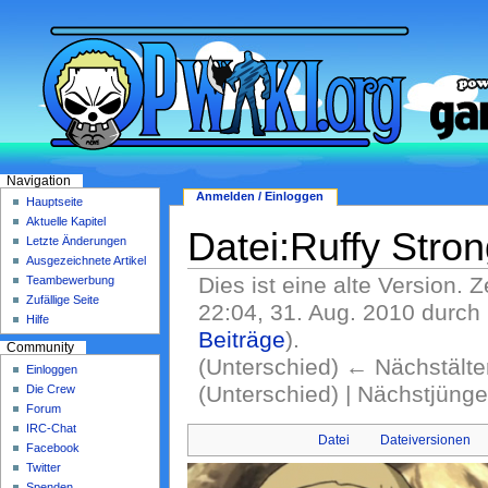
Navigation
Anmelden / Einloggen
Hauptseite
Aktuelle Kapitel
Datei:Ruffy Stro
Letzte Änderungen
Ausgezeichnete Artikel
Dies ist eine alte Version. 
Teambewerbung
Zufällige Seite
22:04, 31. Aug. 2010 durch
Hilfe
Beiträge
)
.
Community
(Unterschied) ← Nächstälter
Einloggen
(Unterschied) | Nächstjüng
Die Crew
Forum
IRC-Chat
Datei
Dateiversionen
Facebook
Twitter
Spenden