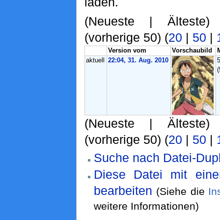
laden.
(Neueste | Älteste)
(vorherige 50) (
20
|
50
|
Version vom
Vorschaubild
aktuell
22:04, 31. Aug. 2010
(Neueste | Älteste)
(vorherige 50) (
20
|
50
|
Suche nach Datei-Dupl
Diese Datei mit ein
bearbeiten
(Siehe die
In
weitere Informationen)