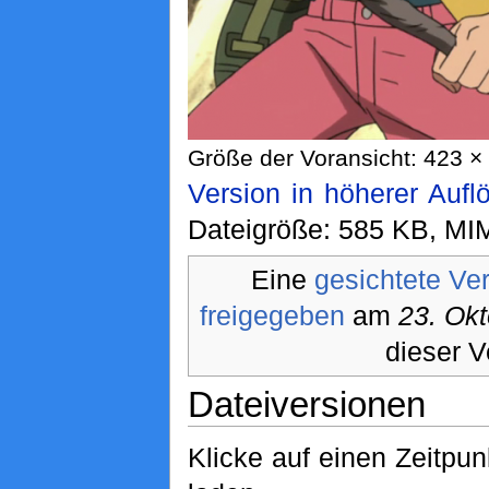
Größe der Voransicht: 423 × 
Version in höherer Aufl
Dateigröße: 585 KB, MI
Eine
gesichtete Ve
freigegeben
am
23. Ok
dieser V
Dateiversionen
Klicke auf einen Zeitpu