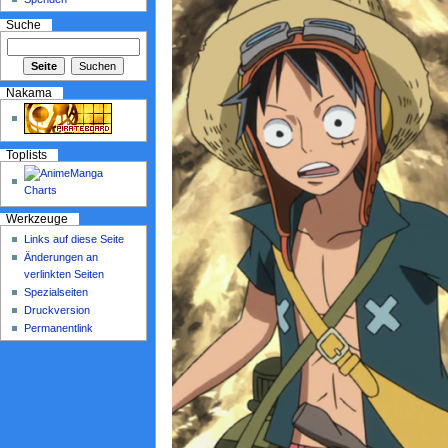
Suche
Nakama
Toplists
Werkzeuge
Links auf diese Seite
Änderungen an
verlinkten Seiten
Spezialseiten
Druckversion
Permanentlink