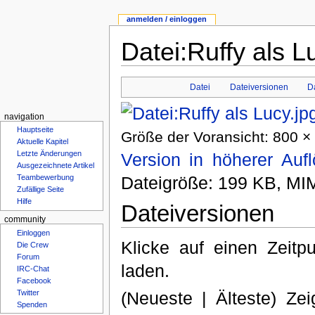
anmelden / einloggen
Datei:Ruffy als L
Datei
Dateiversionen
D
navigation
Hauptseite
Größe der Voransicht: 800 × 
Aktuelle Kapitel
Letzte Änderungen
Version in höherer Auf
Ausgezeichnete Artikel
Teambewerbung
Dateigröße: 199 KB, MI
Zufällige Seite
Hilfe
Dateiversionen
community
Einloggen
Klicke auf einen Zeitp
Die Crew
Forum
laden.
IRC-Chat
Facebook
Twitter
(Neueste | Älteste) Zei
Spenden