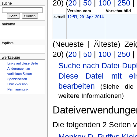
20) (
20
|
50
|
100
|
250
|
suche
Version vom
Vorschaubild
aktuell
12:53, 20. Apr. 2014
nakama
(Neueste | Älteste) Zei
toplists
20) (
20
|
50
|
100
|
250
|
werkzeuge
Suche nach Datei-Dupl
Links auf diese Seite
Änderungen an
Diese Datei mit e
verlinkten Seiten
Spezialseiten
bearbeiten
Druckversion
(Siehe di
Permanentlink
weitere Informationen)
Dateiverwendunge
Die folgenden 2 Seiten 
Monkey D. Ruffys Klei