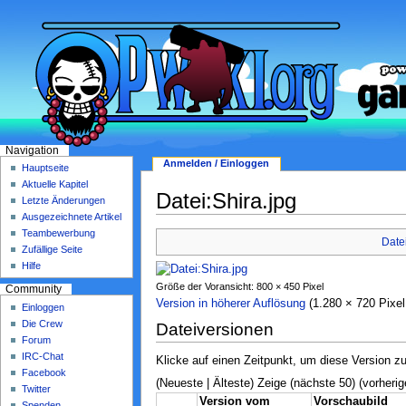
Navigation
Anmelden / Einloggen
Hauptseite
Aktuelle Kapitel
Datei:Shira.jpg
Letzte Änderungen
Ausgezeichnete Artikel
Teambewerbung
Date
Zufällige Seite
Hilfe
Größe der Voransicht: 800 × 450 Pixel
Community
Version in höherer Auflösung
‎ (1.280 × 720 Pix
Einloggen
Die Crew
Dateiversionen
Forum
IRC-Chat
Klicke auf einen Zeitpunkt, um diese Version zu
Facebook
(Neueste | Älteste) Zeige (nächste 50) (vorherig
Twitter
Version vom
Vorschaubild
Spenden