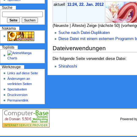
aktuell
11:24, 22. Jan. 2012
Suche
(Neueste | Älteste) Zeige (nächste 50) (vorherig
Nakama
Suche nach Datei-Duplikaten
Diese Datei mit einem externen Programm b
Dateiverwendungen
Toplists
Die folgende Seite verwendet diese Datei:
Shirahoshi
Werkzeuge
Links auf diese Seite
Änderungen an
verlinkten Seiten
Spezialseiten
Druckversion
Permanentlink
Powered 