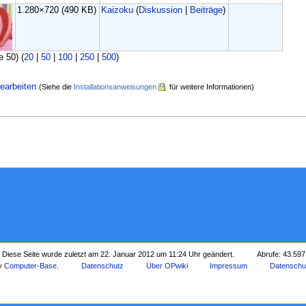
1.280×720
(490 KB)
Kaizoku
(
Diskussion
|
Beiträge
)
e 50) (
20
|
50
|
100
|
250
|
500
)
earbeiten
(Siehe die
Installationsanweisungen
für weitere Informationen)
Diese Seite wurde zuletzt am 22. Januar 2012 um 11:24 Uhr geändert.
Abrufe: 43.597
by
Computer-Base
.
Datenschutz
Über OPwiki
Impressum
Datenschu