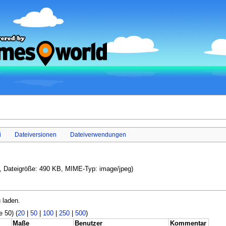
i
Dateiversionen
Dateiverwendungen
el, Dateigröße: 490 KB, MIME-Typ: image/jpeg)
 laden.
e 50) (
20
|
50
|
100
|
250
|
500
)
Maße
Benutzer
Kommentar