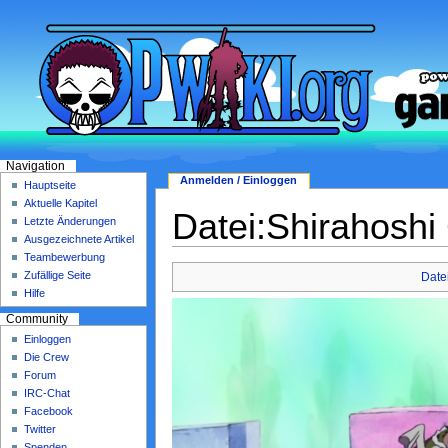
Navigation
Anmelden / Einloggen
Hauptseite
Aktuelle Kapitel
Datei:Shirahoshi
Letzte Änderungen
Ausgezeichnete Artikel
Teambewerbung
Zufällige Seite
Date
Hilfe
Community
Einloggen
Die Crew
Forum
IRC-Chat
Facebook
Twitter
Spenden