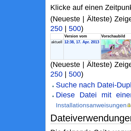
Klicke auf einen Zeitpun
(Neueste | Älteste) Zeig
250
|
500
)
Version vom
Vorschaubild
aktuell
12:38, 17. Apr. 2013
(Neueste | Älteste) Zeig
250
|
500
)
Suche nach Datei-Dupl
Diese Datei mit ein
Installationsanweisungen
Dateiverwendunge