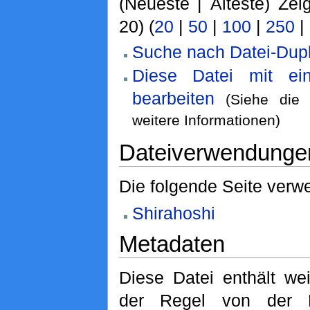
(Neueste | Älteste) Zei
20) (
20
|
50
|
100
|
250
|
Suche nach Datei-Dupl
Diese Datei mit ei
bearbeiten
(Siehe di
weitere Informationen)
Dateiverwendunge
Die folgende Seite verwe
Shirahoshi
Metadaten
Diese Datei enthält wei
der Regel von der D