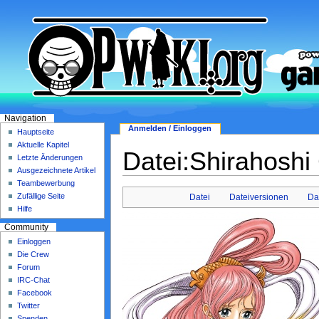
Navigation
Anmelden / Einloggen
Hauptseite
Aktuelle Kapitel
Datei:Shirahoshi
Letzte Änderungen
Ausgezeichnete Artikel
Teambewerbung
Zufällige Seite
Datei
Dateiversionen
Da
Hilfe
Community
Einloggen
Die Crew
Forum
IRC-Chat
Facebook
Twitter
Spenden