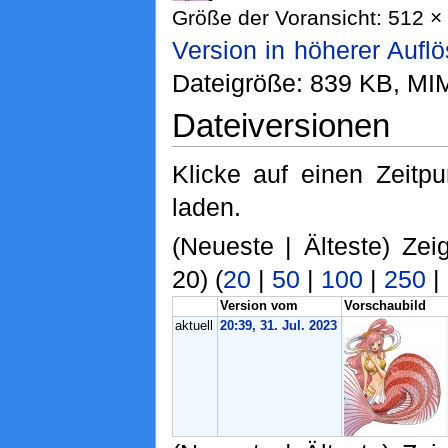
Größe der Voransicht: 512 × 
Version in höherer Aufl
Dateigröße: 839 KB, MI
Dateiversionen
Klicke auf einen Zeitp
laden.
(Neueste | Älteste) Zei
20) (
20
|
50
|
100
|
250
|
Version vom
Vorschaubild
aktuell
20:39, 31. Jul. 2023