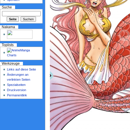
Suche
Nakama
Toplists
Werkzeuge
Links auf diese Seite
Änderungen an
verlinkten Seiten
Spezialseiten
Druckversion
Permanentlink