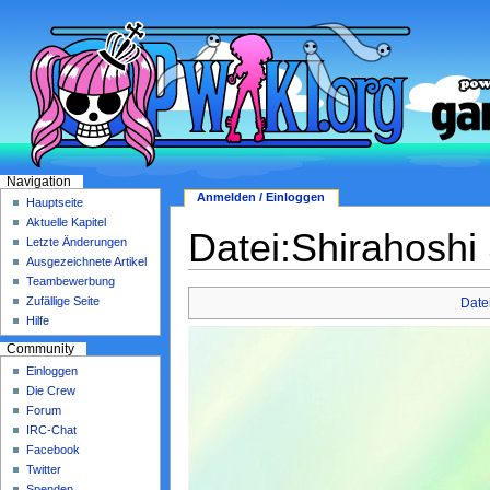
Navigation
Anmelden / Einloggen
Hauptseite
Aktuelle Kapitel
Datei:Shirahosh
Letzte Änderungen
Ausgezeichnete Artikel
Teambewerbung
Zufällige Seite
Date
Hilfe
Community
Einloggen
Die Crew
Forum
IRC-Chat
Facebook
Twitter
Spenden