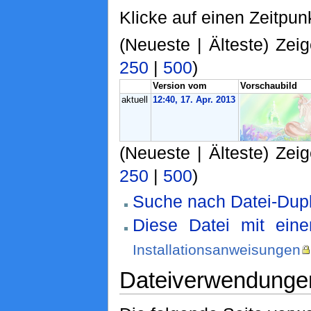
Klicke auf einen Zeitpun
(Neueste | Älteste) Zeig
250
|
500
)
Version vom
Vorschaubild
aktuell
12:40, 17. Apr. 2013
(Neueste | Älteste) Zeig
250
|
500
)
Suche nach Datei-Dupl
Diese Datei mit ein
Installationsanweisungen
Dateiverwendunge